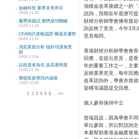
強積金改革後續之一的「
．
金融科技 業界未來所在
18/06 11:30
諮詢，預期在年底便可提
財經分析師學會擁有接近
．
履歷與面試 應聘成功關鍵
11/06 11:28
詢反映了意見，今年3月
．
CFA特許資格認證 職場見優勢
意見相同。
04/06 11:24
．
消息莫當分析 做好功課免受
香港財經分析師學會會長
損
28/05 12:04
回應，並提出意見，是香
．
以投資者為先 提高透明度
年的重要工作之一，主要
21/05 17:38
反映業界意見，每年回應
．
價值投資尋找內涵值
改革諮詢外，學會亦曾就
14/05 10:48
架構等議題提交回應。
1
2
3
4
5
6
...
>>
個人參與保持中立
曾瑞昌說，因為學會不同
單位參與，所以對諮詢文
本着幫助香港金融業發展