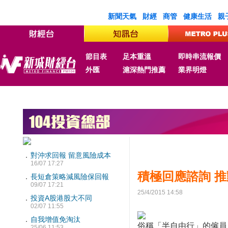
新聞天氣
財經
商管
健康生活
親
節目表
足本重溫
即時串流報價
外匯
滬深熱門推薦
業界明燈
．
對沖求回報 留意風險成本
16/07 17:27
積極回應諮詢 
．
長短倉策略減風險保回報
09/07 17:21
25/4/2015 14:58
．
投資A股港股大不同
02/07 11:55
．
自我增值免淘汰
俗稱「半自由行」的僱員自
25/06 11:53