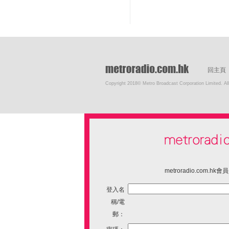
回主頁
Copyright 2018© Metro Broadcast Corporation Limited. All
metroradio.com.hk
登入名
稱/電
郵：