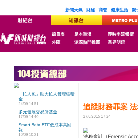
新聞天氣
財經
商管
健康生活
親
節目表
足本重溫
即時串流報價
外匯
滬深熱門推薦
業界明燈
．
「忙人包」助大忙人管理強積
金
24/09 14:51
追蹤財務罪案 
．
多元發展交易所基金
27/6/2015 17:24
17/09 14:40
．
Smart Beta ETF低成本高回
報
10/09 10:21
法務會計（Forensic A