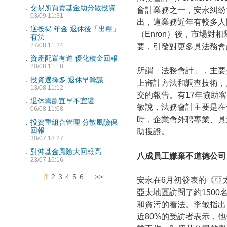
．
交易所買賣基金助分散投資
會計業務之一，安永糾紛
03/09 11:31
出，這業務近年有較多人
．
逆按揭 年金 退休後「出糧」
（Enron）後，市場對
有法
27/08 11:24
要，引發對更多具法務會
．
資產配置有道 優化積金回報
20/08 11:18
所謂「法務會計」，主要
．
投資選擇多 退休早籌謀
上審計方法和調查技術，
13/08 11:12
交的報告。有17年協助
．
退休籌劃宜早不宜遲
敏說，法務會計主要是在
06/08 11:08
時，企業會外聘專業、具
．
投資重組合管理 分散風險保
回報
助搜證。
30/07 18:27
．
對沖基金風險大回報高
八成員工嫌棄不道德公司
23/07 16:16
1
2
3
4
5
6
...
>>
安永在6月初發表的《亞
亞太地區訪問了約150
和貪污的看法。李敏指出
近80%的受訪者表示，