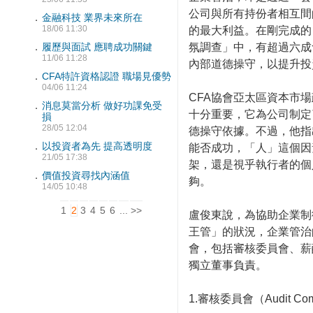
公司與所有持份者相互間
．
金融科技 業界未來所在
18/06 11:30
的最大利益。在剛完成的「
氛調查」中，有超過六成
．
履歷與面試 應聘成功關鍵
11/06 11:28
內部道德操守，以提升投
．
CFA特許資格認證 職場見優勢
04/06 11:24
CFA協會亞太區資本市
．
消息莫當分析 做好功課免受
十分重要，它為公司制定
損
28/05 12:04
德操守依據。不過，他指
．
以投資者為先 提高透明度
能否成功，「人」這個因
21/05 17:38
架，還是視乎執行者的個
．
價值投資尋找內涵值
夠。
14/05 10:48
1
2
3
4
5
6
...
>>
盧俊東說，為協助企業制
王管」的狀況，企業管治
會，包括審核委員會、薪
獨立董事負責。
1.審核委員會（Audit Com