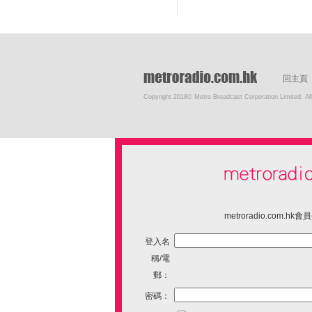
回主頁
Copyright 2018© Metro Broadcast Corporation Limited. All
metroradio.com.hk
登入名
稱/電
郵：
密碼：