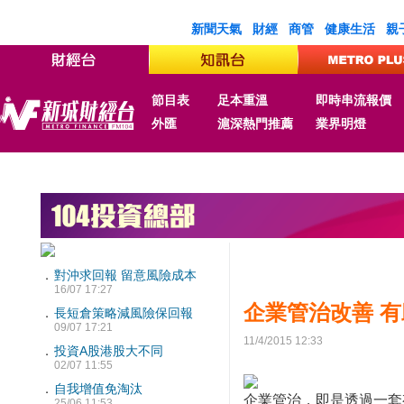
新聞天氣
財經
商管
健康生活
親
節目表
足本重溫
即時串流報價
外匯
滬深熱門推薦
業界明燈
．
對沖求回報 留意風險成本
16/07 17:27
企業管治改善 
．
長短倉策略減風險保回報
09/07 17:21
11/4/2015 12:33
．
投資A股港股大不同
02/07 11:55
．
自我增值免淘汰
企業管治，即是透過一套
25/06 11:53