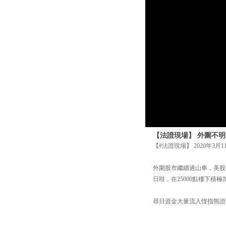
【法證現場】 外圍不明
【#法證現場】 2020年3月1
外圍股市繼續過山車，美股
日咁，在25000點樓下積
尋日資金大量流入恆指熊證