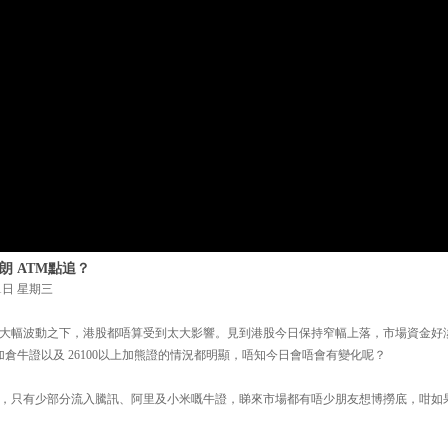
朗 ATM點追？
1日 星期三
大幅波動之下，港股都唔算受到太大影響。見到港股今日保持窄幅上落，市場資金好
極加倉牛證以及 26100以上加熊證的情況都明顯，唔知今日會唔會有變化呢？
，只有少部分流入騰訊、阿里及小米嘅牛證，睇來市場都有唔少朋友想博撈底，咁如