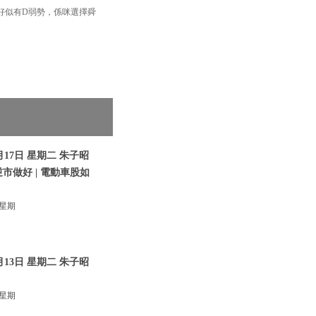
好似有D弱勢，係咪選擇舜
17日 星期二 朱子昭
逆市做好 | 電動車股如
 星期
13日 星期二 朱子昭
 星期