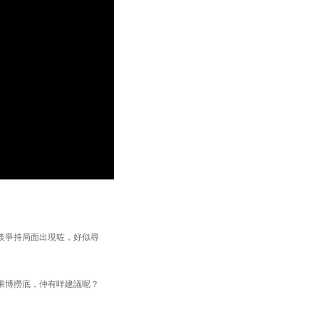
淡爭持局面出現咗，好似尋
果博撈底，仲有咩建議呢？