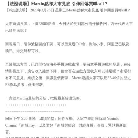
【法證現場】Martin點睇大市見底 引伸回落買咩call？
【#法證現場】 2020年3月25日 星期三|Martin點睇大市見底 引伸回落買咩call？
大市連續反彈，上番23000點邊，今日終於見到部分熊仔被收回，西米代表大市
已經見底呢？
而呢兩日，引伸波幅開始下調，可以留意返Call輪，例如小米、阿里巴巴以及
騰訊、港交所都可以。
至於騰訊方面，已經開拓咗海外手機遊戲市場，要留意手機遊戲的發展，在疫
情影響之下，廣告收入雖然下降，但會否在遊戲方面收入可以補足呢？市場都
有不同意見。業績之後，騰訊股價反彈，Martin建議大家可以用32-40倍的歷史
PE作為參考，做出部署。
一齊聽Marting最新的分析，把握最新輪證策略。
↓↓↓↓↓↓↓↓↓↓↓↓↓↓↓↓↓↓↓↓↓↓↓↓↓↓↓↓↓↓↓↓↓
===========================
同日下午 5:20 會喺「繼續問盤」同你互動。大家立即訂閱新城 Youtube
Channel「新城Play」以及讚好「新城財經台 - 財經直播」專頁，緊貼最新部
署。