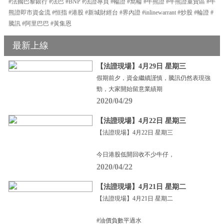
#法國巴黎銀行 #法巴 #BNP #法證專頁 #輪證 #窩輪 #牛熊證 #牛熊證重貨區 #牛
熊證即市資金流 #恒指 #港股 #新城財經台 #界內證 #inlinewarrant #炒股 #輪證 #
騰訊 #阿里巴巴 #黃集恩
最新上線
【法證現場】4月29日 星期三
假期前夕，資金繼續謹慎，騰訊仍然表現強
勁，大家開始留意業績期
2020/04/29
【法證現場】4月22日 星期三
【法證現場】4月22日 星期三
今日港股低開回收不少牛仔，
2020/04/22
【法證現場】4月21日 星期二
【法證現場】4月21日 星期二
#油價負數平過水