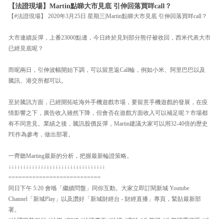
【法證現場】Martin點睇大市見底 引伸回落買咩call？
【#法證現場】 2020年3月25日 星期三|Martin點睇大市見底 引伸回落買咩call？
大市連續反彈，上番23000點邊，今日終於見到部分熊仔被收回，西米代表大市
已經見底呢？
而呢兩日，引伸波幅開始下調，可以留意返Call輪，例如小米、阿里巴巴以及
騰訊、港交所都可以。
至於騰訊方面，已經開拓咗海外手機遊戲市場，要留意手機遊戲的發展，在疫
情影響之下，廣告收入雖然下降，但會否在遊戲方面收入可以補足呢？市場都
有不同意見。業績之後，騰訊股價反彈，Martin建議大家可以用32-40倍的歷史
PE作為參考，做出部署。
一齊聽Marting最新的分析，把握最新輪證策略。
↓↓↓↓↓↓↓↓↓↓↓↓↓↓↓↓↓↓↓↓↓↓↓↓↓↓↓↓↓↓↓↓↓
===========================
同日下午 5:20 會喺「繼續問盤」同你互動。大家立即訂閱新城 Youtube
Channel「新城Play」以及讚好「新城財經台 - 財經直播」專頁，緊貼最新部
署。