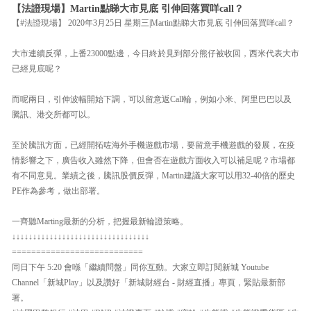
【法證現場】Martin點睇大市見底 引伸回落買咩call？
【#法證現場】 2020年3月25日 星期三|Martin點睇大市見底 引伸回落買咩call？
大市連續反彈，上番23000點邊，今日終於見到部分熊仔被收回，西米代表大市
已經見底呢？
而呢兩日，引伸波幅開始下調，可以留意返Call輪，例如小米、阿里巴巴以及
騰訊、港交所都可以。
至於騰訊方面，已經開拓咗海外手機遊戲市場，要留意手機遊戲的發展，在疫
情影響之下，廣告收入雖然下降，但會否在遊戲方面收入可以補足呢？市場都
有不同意見。業績之後，騰訊股價反彈，Martin建議大家可以用32-40倍的歷史
PE作為參考，做出部署。
一齊聽Marting最新的分析，把握最新輪證策略。
↓↓↓↓↓↓↓↓↓↓↓↓↓↓↓↓↓↓↓↓↓↓↓↓↓↓↓↓↓↓↓↓↓
===========================
同日下午 5:20 會喺「繼續問盤」同你互動。大家立即訂閱新城 Youtube
Channel「新城Play」以及讚好「新城財經台 - 財經直播」專頁，緊貼最新部
署。