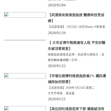
2020/02/04
【武漢肺炎致港股急挫 醫療科技受追
捧】
【法證現場】 1月22日 | 法巴Martin | #恭喜發
2020/01/29
【 大市反彈牛熊兩邊有人吼 平安好醫
生破頂要留意】
港股急跌過後見反彈，但反彈力度唔大，宜
家距離收爐得翻一日半，
2020/01/22
【市場沽貨獲利港股急跌逾2% 騰訊遭
減持如何部署】
【法證現場】2020年1月21日 星期二
大市升得急，資金趁
2020/01/21
【高位回吐港股恐再下探 濠賭破頂有