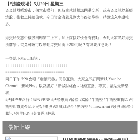
【#法證現場】5月20日 星期三
資金炒股唔炒市，個大市唔郁，但藍籌就炒騰訊同港交所，或者資金就炒新經
濟股，指數上持續偏軟。今日資金流就見到大市好淡爭持，稍微流入牛證較
多。
港交所受惠中概股回歸第二上市，加上恆指好快會有變動，令到大家睇好港交
所前景，究竟可唔可以帶動港交所衝上280元呢？有咩要注意呢？
一齊聽下Martin點講：
↓↓↓↓↓↓↓↓↓↓↓↓↓↓↓↓↓↓↓↓↓↓↓↓↓↓↓↓↓↓↓↓↓
===========================
同日下午 5:20 會喺「繼續問盤」同你互動。大家立即訂閱新城 Youtube
Channel「新城Play」以及讚好「新城財經台 - 財經直播」專頁，緊貼最新部
署。
#法國巴黎銀行 #法巴 #BNP #法證專頁 #輪證 #窩輪 #牛熊證 #牛熊證重貨區 #牛
熊證即市資金流 #恒指 #港股 #新城財經台 #界內證 #inlinewarrant #炒股 #輪證 #
騰訊 #阿里巴巴 #黃集恩 #林恩
最新上線