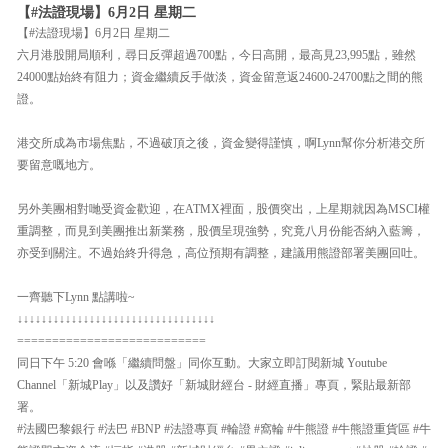
【#法證現場】6月2日 星期二
【#法證現場】6月2日 星期二
六月港股開局順利，尋日反彈超過700點，今日高開，最高見23,995點，雖然
24000點始終有阻力；資金繼續反手做淡，資金留意返24600-24700點之間的熊
證。
港交所成為市場焦點，不過破頂之後，資金變得謹慎，啊Lynn幫你分析港交所
要留意嘅地方。
另外美團相對哋受資金歡迎，在ATMX裡面，股價突出，上星期就因為MSCI權
重調整，而見到美團推出新業務，股價呈現強勢，究竟八月份能否納入藍籌，
亦受到關注。不過始終升得急，高位預期有調整，建議用熊證部署美團回吐。
一齊聽下Lynn 點講啦~
↓↓↓↓↓↓↓↓↓↓↓↓↓↓↓↓↓↓↓↓↓↓↓↓↓↓↓↓↓↓↓↓↓
===========================
同日下午 5:20 會喺「繼續問盤」同你互動。大家立即訂閱新城 Youtube
Channel「新城Play」以及讚好「新城財經台 - 財經直播」專頁，緊貼最新部
署。
#法國巴黎銀行 #法巴 #BNP #法證專頁 #輪證 #窩輪 #牛熊證 #牛熊證重貨區 #牛