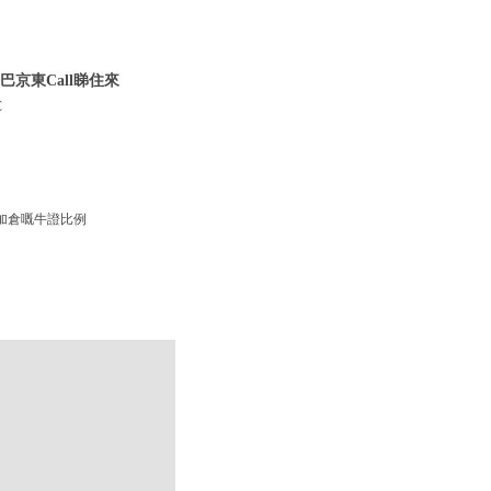
巴京東Call睇住來
C
加倉嘅牛證比例