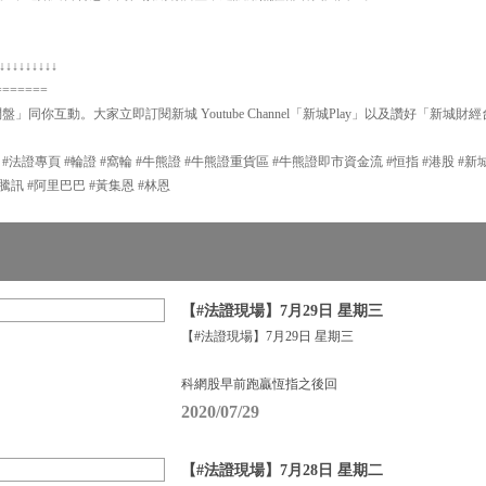
↓↓↓↓↓↓↓↓↓
=======
問盤」同你互動。大家立即訂閱新城 Youtube Channel「新城Play」以及讚好「新城財
P #法證專頁 #輪證 #窩輪 #牛熊證 #牛熊證重貨區 #牛熊證即市資金流 #恒指 #港股 #
#輪證 #騰訊 #阿里巴巴 #黃集恩 #林恩
【#法證現場】7月29日 星期三
【#法證現場】7月29日 星期三
科網股早前跑贏恆指之後回
2020/07/29
【#法證現場】7月28日 星期二