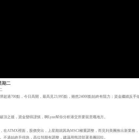
星期二
二
過700點，今日高開，最高見23,995點，雖然24000點始終有阻力；資金繼續反手做淡
破頂之後，資金變得謹慎，啊Lynn幫你分析港交所要留意嘅地方。
，在ATMX裡面，股價突出，上星期就因為MSCI權重調整，而見到美團推出新業務
。不過始終升得急，高位預期有調整，建議用熊證部署美團回吐。