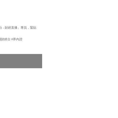
經台 - 財經直播」專頁，緊貼
新城財經台 #界內證