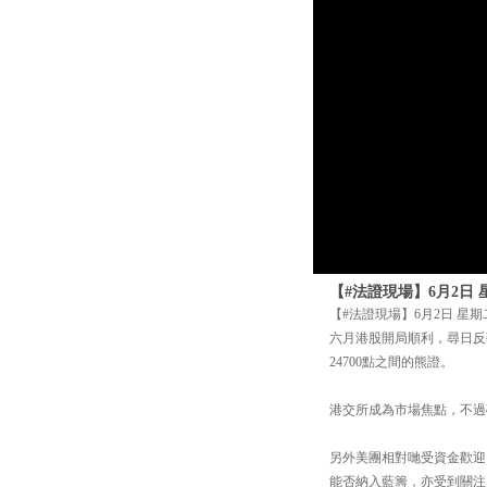
【#法證現場】6月2日 
【#法證現場】6月2日 星期
六月港股開局順利，尋日反彈超
24700點之間的熊證。
港交所成為市場焦點，不過
另外美團相對哋受資金歡迎
能否納入藍籌，亦受到關注