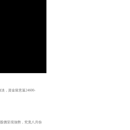
，資金留意返24600-
，股價呈現強勢，究竟八月份