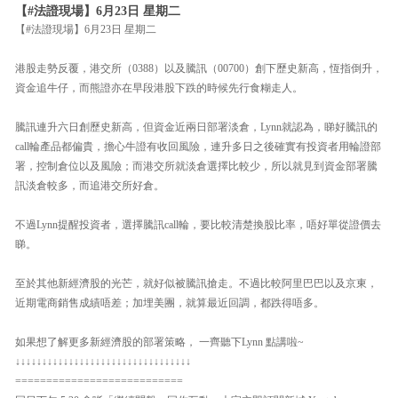
【#法證現場】6月23日 星期二
【#法證現場】6月23日 星期二
港股走勢反覆，港交所（0388）以及騰訊（00700）創下歷史新高，恆指倒升，
資金追牛仔，而熊證亦在早段港股下跌的時候先行食糊走人。
騰訊連升六日創歷史新高，但資金近兩日部署淡倉，Lynn就認為，睇好騰訊的
call輪產品都偏貴，擔心牛證有收回風險，連升多日之後確實有投資者用輪證部
署，控制倉位以及風險；而港交所就淡倉選擇比較少，所以就見到資金部署騰
訊淡倉較多，而追港交所好倉。
不過Lynn提醒投資者，選擇騰訊call輪，要比較清楚換股比率，唔好單從證價去
睇。
至於其他新經濟股的光芒，就好似被騰訊搶走。不過比較阿里巴巴以及京東，
近期電商銷售成績唔差；加埋美團，就算最近回調，都跌得唔多。
如果想了解更多新經濟股的部署策略， 一齊聽下Lynn 點講啦~
↓↓↓↓↓↓↓↓↓↓↓↓↓↓↓↓↓↓↓↓↓↓↓↓↓↓↓↓↓↓↓↓↓
===========================