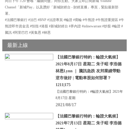
同日下午 5:20 會喺「繼續問盤」同你互動。大家立即訂閱新城 Youtube
Channel「新城Play」以及讚好「新城財經台 - 財經直播」專頁，緊貼最新部
署。
#法國巴黎銀行 #法巴 #BNP #法證專頁 #輪證 #窩輪 #牛熊證 #牛熊證重貨區 #牛
熊證即市資金流 #恒指 #港股 #新城財經台 #界內證 #inlinewarrant #炒股 #輪證 #
騰訊 #阿里巴巴 #黃集恩 #林恩
最新上線
【法國巴黎銀行特約：輪證大氣候】
2021年8月17日 星期二 朱子昭 李浩德
林恩Lynn ｜ 騰訊急跌 友邦業績帶動
逆市做好 | 電動車股如何部署？
1211|175
【法國巴黎銀行特約：#輪證大氣候】2021年
8月17日 星期
2021/08/17
【法國巴黎銀行特約：輪證大氣候】
2021年7月13日 星期二 朱子昭 李浩德