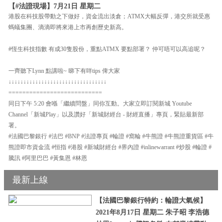
【#法證現場】7月21日 星期二
港股在科技股帶動之下做好，資金流出淡倉；ATMX大幅反彈，港交所就受惠
螞蟻集團、滴滴即將來港上市再創歷史新高。
#恆生科技指數 有成30隻股份，重點ATMX 要點部署？ 仲可唔可以高追呢？
一齊聽下Lynn 點講啦~ 睇下有咩tips 俾大家
↓↓↓↓↓↓↓↓↓↓↓↓↓↓↓↓↓↓↓↓↓↓↓↓↓↓↓↓↓↓↓↓↓
===========================
同日下午 5:20 會喺「繼續問盤」同你互動。大家立即訂閱新城 Youtube
Channel「新城Play」以及讚好「新城財經台 - 財經直播」專頁，緊貼最新部
署。
#法國巴黎銀行 #法巴 #BNP #法證專頁 #輪證 #窩輪 #牛熊證 #牛熊證重貨區 #牛
熊證即市資金流 #恒指 #港股 #新城財經台 #界內證 #inlinewarrant #炒股 #輪證 #
騰訊 #阿里巴巴 #黃集恩 #林恩
最新上線
【法國巴黎銀行特約：輪證大氣候】
2021年8月17日 星期二 朱子昭 李浩德