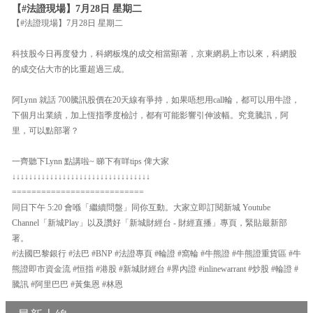
【#法證現場】7月28日 星期二
【#法證現場】7月28日 星期二
科技股今日再度發力，科網板塊的成交相當顯著，京東網易上市以來，科網股
的成交佔大市的比重超過三成。
阿Lynn 就話 700騰訊股價在20天線有爭持，如果唔想用call輪，都可以用牛證，
下個月出業績，加上恆指季度檢討，都有可能影響引伸波幅。究竟騰訊，阿
里，可以點部署？
一齊聽下Lynn 點講啦~ 睇下有咩tips 俾大家
↓↓↓↓↓↓↓↓↓↓↓↓↓↓↓↓↓↓↓↓↓↓↓↓↓↓↓↓↓↓↓↓↓
===========================
同日下午 5:20 會喺「繼續問盤」同你互動。大家立即訂閱新城 Youtube
Channel「新城Play」以及讚好「新城財經台 - 財經直播」專頁，緊貼最新部
署。
#法國巴黎銀行 #法巴 #BNP #法證專頁 #輪證 #窩輪 #牛熊證 #牛熊證重貨區 #牛
熊證即市資金流 #恒指 #港股 #新城財經台 #界內證 #inlinewarrant #炒股 #輪證 #
騰訊 #阿里巴巴 #黃集恩 #林恩