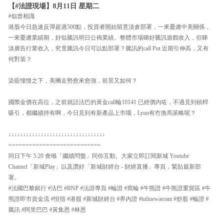
【#法證現場】8月11日 星期二
#似曾相識
港股今日急速反彈超過500點，投資者開始留意淡倉部署，一來憂慮中美關係，
一來憂慮業績期，好似騰訊明日公佈業績。整體市場睇好騰訊遊戲收入，但睇
淡廣告行業收入，究竟騰訊今日可以點部署？騰訊的call Put 近期引伸高，又有
何對策？
染藍憧憬之下，美團走勢愈來愈強，前景又如何？
國際金價在高位，之前就話法巴的黃金call輪10141 已經價內咗，不過見到槓桿
吸引，都繼續持有啊，今日見到有新產品上市哦，Lynn有冇換馬策略呢？
↓↓↓↓↓↓↓↓↓↓↓↓↓↓↓↓↓↓↓↓↓↓↓↓↓↓↓↓↓↓↓↓↓
===========================
同日下午 5:20 會喺「繼續問盤」同你互動。大家立即訂閱新城 Youtube
Channel「新城Play」以及讚好「新城財經台 - 財經直播」專頁，緊貼最新部
署。
#法國巴黎銀行 #法巴 #BNP #法證專頁 #輪證 #窩輪 #牛熊證 #牛熊證重貨區 #牛
熊證即市資金流 #恒指 #港股 #新城財經台 #界內證 #inlinewarrant #炒股 #輪證 #
騰訊 #阿里巴巴 #黃集恩 #林恩