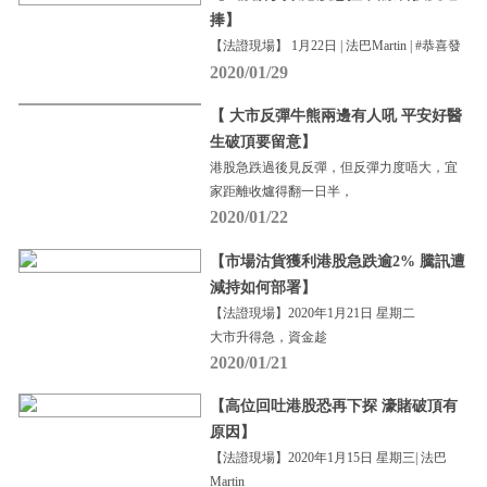
捧】
【法證現場】 1月22日 | 法巴Martin | #恭喜發
2020/01/29
【 大市反彈牛熊兩邊有人吼 平安好醫
生破頂要留意】
港股急跌過後見反彈，但反彈力度唔大，宜
家距離收爐得翻一日半，
2020/01/22
【市場沽貨獲利港股急跌逾2% 騰訊遭
減持如何部署】
【法證現場】2020年1月21日 星期二
大市升得急，資金趁
2020/01/21
【高位回吐港股恐再下探 濠賭破頂有
原因】
【法證現場】2020年1月15日 星期三| 法巴
Martin