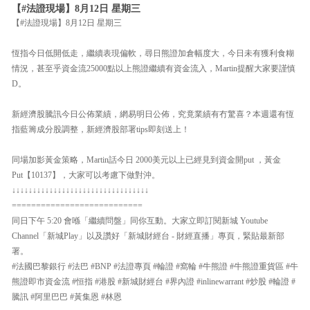
【#法證現場】8月12日 星期三
【#法證現場】8月12日 星期三
恆指今日低開低走，繼續表現偏軟，尋日熊證加倉幅度大，今日未有獲利食糊
情況，甚至乎資金流25000點以上熊證繼續有資金流入，Martin提醒大家要謹慎
D。
新經濟股騰訊今日公佈業績，網易明日公佈，究竟業績有冇驚喜？本週還有恆
指藍籌成分股調整，新經濟股部署tips即刻送上！
同場加影黃金策略，Martin話今日 2000美元以上已經見到資金開put ，黃金
Put【10137】，大家可以考慮下做對沖。
↓↓↓↓↓↓↓↓↓↓↓↓↓↓↓↓↓↓↓↓↓↓↓↓↓↓↓↓↓↓↓↓↓
===========================
同日下午 5:20 會喺「繼續問盤」同你互動。大家立即訂閱新城 Youtube
Channel「新城Play」以及讚好「新城財經台 - 財經直播」專頁，緊貼最新部
署。
#法國巴黎銀行 #法巴 #BNP #法證專頁 #輪證 #窩輪 #牛熊證 #牛熊證重貨區 #牛
熊證即市資金流 #恒指 #港股 #新城財經台 #界內證 #inlinewarrant #炒股 #輪證 #
騰訊 #阿里巴巴 #黃集恩 #林恩