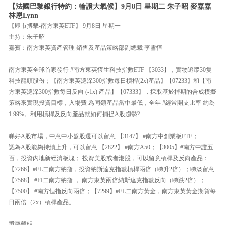
【法國巴黎銀行特約：輪證大氣候】9月8日 星期二 朱子昭 麥嘉嘉
林恩Lynn
【即市搏擊-南方東英ETF】 9月8日 星期一
主持：朱子昭
嘉賓：南方東英資產管理 銷售及產品策略部副總裁 李雪恒
南方東英全球首家發行 #南方東英恆生科技指數ETF 【3033】，實物追蹤30隻
科技龍頭股份；【南方東英滬深300指數每日槓桿(2x)產品】【07233】和【南
方東英滬深300指數每日反向 (-1x) 產品】【07333】，採取基於掉期的合成模擬
策略來實現投資目標，入場費 為同類產品當中最低，全年 #經常開支比率 約為
1.99%。利用槓桿及反向產品就如何捕捉A股趨勢?
睇好A股市場，中意中小盤股還可以留意 【3147】 #南方中創業板ETF；
認為A股能夠持續上升，可以留意 【2822】 #南方A50；【3005】#南方中證五
百，投資內地新經濟板塊； 投資美股或者港股，可以留意槓桿及反向產品：
【7266】#FL二南方納指，投資納斯達克指數槓桿兩倍（睇升2倍）；睇淡留意
【7568】 #FI二南方納指 ， 南方東英兩倍納斯達克指數反向（睇跌2倍）；
【7500】 #南方恒指反向兩倍；【7299】#FL二南方黃金，南方東英黃金期貨每
日兩倍（2x）槓桿產品。
重要聲明