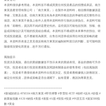
本資料僅供參考用途。本資料並不構成買賣任何投資產品的招攬或承諾。南方
東英資產管理有限公司（「南方東英」）在製作本資料時，相信獲得數據源是
準確，完整及合適。但南方東英沒有為本資料所載信息的準確性或完整性作出
保證。南方東英不會負上收件人使用本資料時所引致的法律負任。本資料可能
含有「前瞻性」資訊而不純綷是歷史性的。這些資訊可能包括預測、預報、收
益或回報估計及可能的投資組合構成。本資料並不構成對未來事件的預估、研
究或投資建議、也不應被視為購買、出售任何證券或採用任何投資策略的建
議。本資料所表達之意見僅反映南方東英於編制材料當日的判斷，並可隨時因
隨後情況變化而更改，恕不另行通知。
風險提示
投資涉及風險。過往的業績數據並不預示未來的業績表現。基金的價格可升亦
可跌。投資者在進行投資前應索取及閱讀有關基金的發售章程（包括風險因
素）。投資者不應僅依賴本資料作出投資決定。投資者應根據個人財務狀況，
確定任何投資，證券或策略是否合適閣下，如有需要，應諮詢專業意見。
===================================
#新城財經台 #FM104 #南方東英 #即市搏擊 #李雪恒 #ETF #槓桿 #反向 #炒股 #
創業板指數 #A50 #納指 #美股 #港股 #A股 #恆指 #投資 #中證五百 #滬深300指
數 #黃金