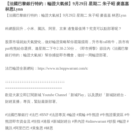
【法國巴黎銀行特約：輪證大氣候】9月29日 星期二 朱子昭 麥嘉嘉
林恩Lynn
【法國巴黎銀行特約：輪證大氣候】9月29日 星期二 朱子昭 麥嘉嘉 林恩Lynn
科網股回升，小米、騰訊、阿里、京東 邊隻最值博？究竟可以點部署呢？
股票市場就如天氣變化，做好輪證策略幫你遮陽擋雨，升市有call有牛，跌市有
put有熊給你選擇。逢星期二下午2:38-2:50分，《即市搏擊》節目內《法國巴黎
銀行特約：輪證大氣候》幫你捕捉即市機會，做好一周輪證部署。
法巴輪證全新網站：https://www.m.bnppwarrant.com/tc
↓↓↓↓↓↓↓↓↓↓↓↓↓↓↓↓↓↓↓↓↓↓↓↓↓↓↓↓↓↓↓↓↓
===========================
歡迎大家立即訂閱新城 Youtube Channel「新城Play」以及讚好「新城財經台 -
財經直播」專頁，緊貼最新部署。
#法國巴黎銀行 #法巴 #BNP #法證專頁 #輪證 #窩輪 #牛熊證 #牛熊證重貨區 #牛
熊證即市資金流 #恒指 #港股 #新城財經台 #界內證 #inlinewarrant #炒股 #輪證 #
騰訊 #阿里巴巴 #黃集恩 #林恩