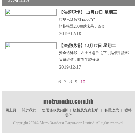
【法證現場】 12月18日 星期三
咁早已經假期 mood???
恒指衝擊28000點未果，資金
2019/12/18
【法證現場】12月17日 星期二
資金追港股，在大市急升之下，貼價牛證都
遠離現價，咁買牛證好唔
2019/12/17
...
6
7
8
9
10
回主頁
｜
關於我們
｜
使用條款及細則
｜
版權及免責聲明
｜
私隱政策
｜
聯絡
我們
Copyright 2020© Metro Broadcast Corporation Limited. All rights reserved.