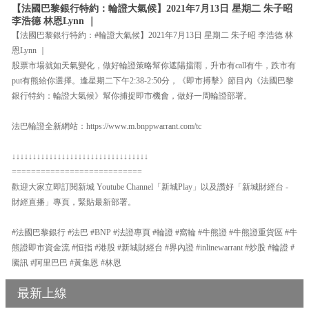
【法國巴黎銀行特約：輪證大氣候】2021年7月13日 星期二 朱子昭
李浩德 林恩Lynn ｜
【法國巴黎銀行特約：#輪證大氣候】2021年7月13日 星期二 朱子昭 李浩德 林
恩Lynn ｜
股票市場就如天氣變化，做好輪證策略幫你遮陽擋雨，升市有call有牛，跌市有
put有熊給你選擇。逢星期二下午2:38-2:50分，《即市搏擊》節目內《法國巴黎
銀行特約：輪證大氣候》幫你捕捉即市機會，做好一周輪證部署。
法巴輪證全新網站：https://www.m.bnppwarrant.com/tc
↓↓↓↓↓↓↓↓↓↓↓↓↓↓↓↓↓↓↓↓↓↓↓↓↓↓↓↓↓↓↓↓↓
===========================
歡迎大家立即訂閱新城 Youtube Channel「新城Play」以及讚好「新城財經台 -
財經直播」專頁，緊貼最新部署。
#法國巴黎銀行 #法巴 #BNP #法證專頁 #輪證 #窩輪 #牛熊證 #牛熊證重貨區 #牛
熊證即市資金流 #恒指 #港股 #新城財經台 #界內證 #inlinewarrant #炒股 #輪證 #
騰訊 #阿里巴巴 #黃集恩 #林恩
最新上線