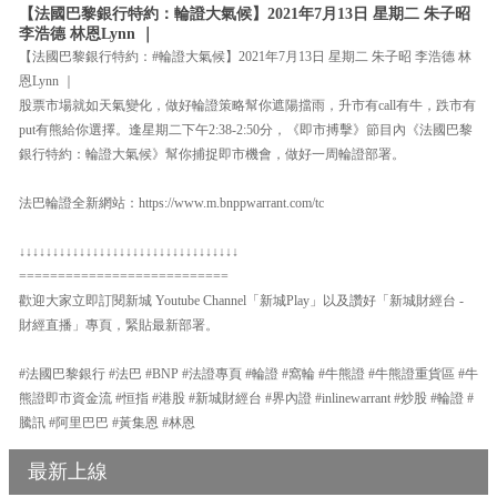
【法國巴黎銀行特約：輪證大氣候】2021年7月13日 星期二 朱子昭
李浩德 林恩Lynn ｜
【法國巴黎銀行特約：#輪證大氣候】2021年7月13日 星期二 朱子昭 李浩德 林
恩Lynn ｜
股票市場就如天氣變化，做好輪證策略幫你遮陽擋雨，升市有call有牛，跌市有
put有熊給你選擇。逢星期二下午2:38-2:50分，《即市搏擊》節目內《法國巴黎
銀行特約：輪證大氣候》幫你捕捉即市機會，做好一周輪證部署。
法巴輪證全新網站：https://www.m.bnppwarrant.com/tc
↓↓↓↓↓↓↓↓↓↓↓↓↓↓↓↓↓↓↓↓↓↓↓↓↓↓↓↓↓↓↓↓↓
===========================
歡迎大家立即訂閱新城 Youtube Channel「新城Play」以及讚好「新城財經台 -
財經直播」專頁，緊貼最新部署。
#法國巴黎銀行 #法巴 #BNP #法證專頁 #輪證 #窩輪 #牛熊證 #牛熊證重貨區 #牛
熊證即市資金流 #恒指 #港股 #新城財經台 #界內證 #inlinewarrant #炒股 #輪證 #
騰訊 #阿里巴巴 #黃集恩 #林恩
最新上線