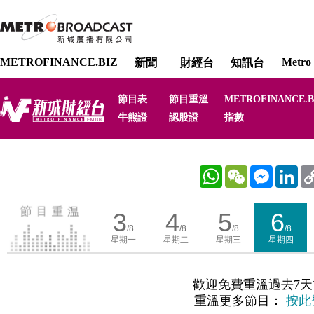
METROFINANCE.BIZ
Metro 
新聞
財經台
知訊台
節目表
節目重溫
METROFINANCE.B
牛熊證
認股證
指數
WhatsApp
WeChat
Messenger
Link
3
4
5
6
/8
/8
/8
/8
星期一
星期二
星期三
星期四
歡迎免費重溫過去7天
重溫更多節目：
按此