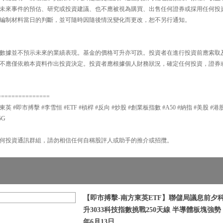
未來事件的預估、研究或投資建議、也不應被視為購買、出售任何證券或採用任何投
編制材料當日的判斷，並可隨時因隨後情況變化而更改，恕不另行通知。
數據並不預示未來的業績表現。基金的價格可升亦可跌。投資者在進行投資前應索取
不應僅依賴本資料作出投資決定。投資者應根據個人財務狀況，確定任何投資，證券
===============
東英 #即市搏擊 #李雪恒 #ETF #槓桿 #反向 #炒股 #創業板指數 #A50 #納指 #美股 #港股
5G
何投資通訊群組，請勿相信任何自稱股評人或助手的推介或招攬。
【即市搏擊-南方東英ETF】聯儲局議息前夕
升3033科技指數挑戰250天線 半導體板塊強勢 |
年6月13日