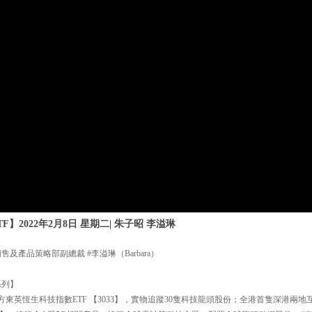
】2022年2月8日 星期二| 朱子昭 李溢琳
及產品策略部副總裁 #李溢琳（Barbara）
系列】
方東英恆生科技指數ETF 【3033】，實物追蹤30隻科技龍頭股份；全港首隻深港兩地互