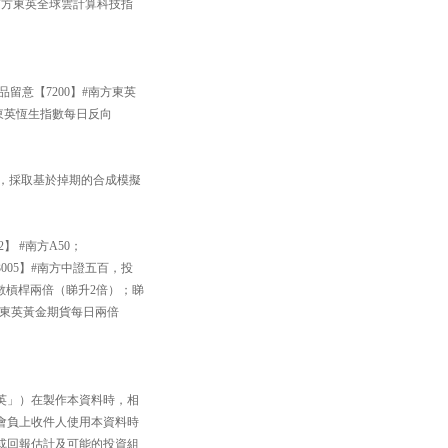
#南方東英全球雲計算科技指
品留意【7200】#南方東英
方東英恆生指數每日反向
33】，採取基於掉期的合成模擬
】 #南方A50；
005】#南方中證五百，投
數槓桿兩倍（睇升2倍）；睇
南方東英黃金期貨每日兩倍
英」）在製作本資料時，相
會負上收件人使用本資料時
或回報估計及可能的投資組