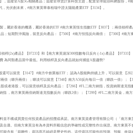
193】，追蹤全A股5G相關產品；追蹤全球雲計算科技主題，配置全球龍頭科網股份，
時代，光伏創未來，#南方東英華泰柏瑞中證太陽能產業ETF【3134】。
】
製，屬於香港的機遇，屬於香港的ETF #南方東英恆生指數ETF【3037】；兩倍槓桿產
品；短期對沖風險，留意反向產品：【7500】 #南方恒指反向兩倍； 【7300】#南
槓桿(2x)產品】【07233】和【南方東英滬深300指數每日反向 (-1x) 產品】【073
費 為同類產品當中最低。利用槓桿及反向產品就如何捕捉A股趨勢?
可以留意 【3147】 #南方中創業板ETF； 認為A股能夠持續上升，可以留意 【2822
日槓桿兩倍（睇升兩倍）；睇淡可以留意【7348】南方A50反向每日一倍（睇跌一倍）；【3
美股或者港股，可以留意槓桿及反向產品：【7266】#FL二南方納指，投資納斯達克指
二南方納指 ，南方東英兩倍納斯達克指數反向（睇跌2倍）；【7299】#FL二南方黃金，
料並不構成買賣任何投資產品的招攬或承諾。南方東英資產管理有限公司（「南方東
及合適。但南方東英沒有為本資料所載信息的準確性或完整性作出保證。南方東英不
可能含有「前瞻性」資訊而不純綷是歷史性的。這些資訊可能包括預測、預報、收益