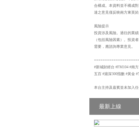
合構成。本資料並不構成對
達之意見僅反映南方東英於
風險提示
投資涉及風險。過往的業績
（包括風險因素）。投資者
需要，應諮詢專業意見。
====================
#新城財經台 #FM104 #南方
五百 #滬深300指數 #黃金 #
本台主持及嘉賓並未加入任
最新上線