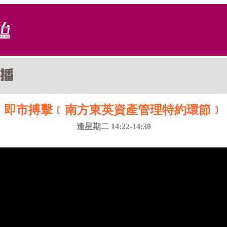
即市搏擊﹝南方東英資產管理特約環節﹞
逢星期二 14:22-14:30