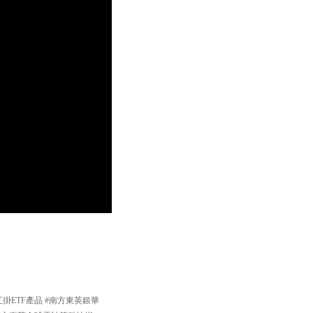
掛ETF產品 #南方東英銀華