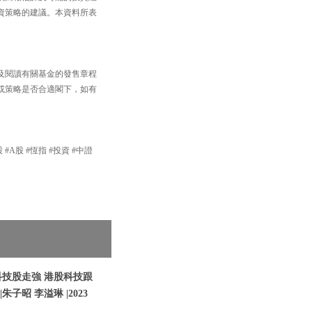
資策略的建議。本資料所表
及閱讀有關基金的發售章程
或策略是否合適閣下，如有
 #A股 #恆指 #投資 #中證
科技股走強 港股科技跟
朱子昭 李溢琳 |2023