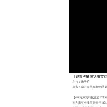
【即市搏擊-南方東英ETF
主持：朱子昭
嘉賓：南方東英資產管理 銷售
【#南方東英科技主題ETF
南方東英全球首家發行 #南