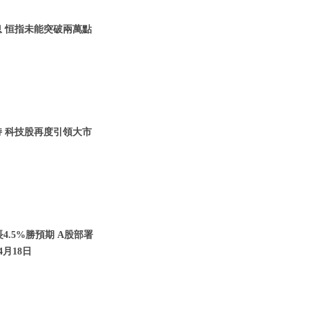
息 恒指未能突破兩萬點
持 科技股再度引領大市
4.5%勝預期 A股部署
年4月18日