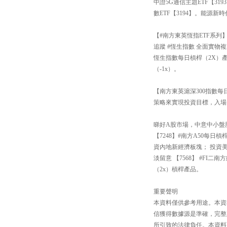
中證5G通信主題ETF【3
數ETF【3194】。能源新
【#南方東英恆指ETF系列
追蹤 #恆生指數 全面實物複
恆生指數每日槓桿（2X）產
（-1x）。
【南方東英滬深300指數每日
策略來實現投資目標，入場
睇好A股市場，中意中小盤股還
【7248】#南方A50每
資內地新經濟板塊； 投資
淡留意 【7568】 #FI
（2x）槓桿產品。
重要聲明
本資料僅供參考用途。本資
信獲得數據源是準確，完整
所引致的法律負任。本資料