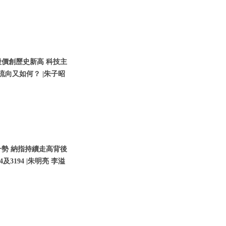
股價創歷史新高 科技主
流向又如何？ |朱子昭
升勢 納指持續走高背後
3194 |朱明亮 李溢