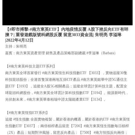
【#即市搏擊-#南方東英ETF】內地疫情反覆 A股下挫反向ETF有咩
揀？| 重發遊戲版號科網股反覆 留意3033資金流| 朱明亮 李溢琳
|2022年4月12日
主持：朱明亮
嘉賓：南方東英資產管理 銷售及產品策略部副總裁 #李溢琳（Barbara）
【#南方東英科技主題ETF系列】
南方東英全球首家發行 #南方東英恆生科技指數ETF 【3033】，實物追蹤30隻
科技龍頭股份；全港首隻深港兩地互掛ETF產品 #南方東英銀華中證5G通信主
題ETF【3193】，追蹤全A股5G相關產品；追蹤全球雲計算科技主題，配置全
球龍頭科網股份，#南方東英全球雲計算科技指數ETF【3194】。能源新時代，
光伏創未來，#南方東英華泰柏瑞中證太陽能產業ETF【3134】。
【#南方東英恆指ETF系列】
追蹤 #恆生指數 全面實物複製，屬於香港的機遇，屬於香港的ETF #南方東英恆
生指數ETF【3037】；兩倍槓桿產品留意【7200】#南方東英恆生指數每日槓桿
（2X）產品；短期對沖風險，留意反向產品：【7500】 #南方恒指反向兩倍；