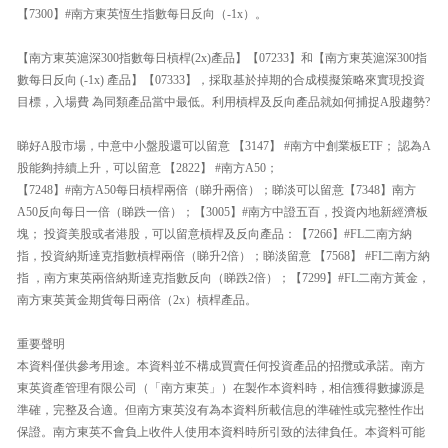
【7300】#南方東英恆生指數每日反向（-1x）。
【南方東英滬深300指數每日槓桿(2x)產品】【07233】和【南方東英滬深300指
數每日反向 (-1x) 產品】【07333】，採取基於掉期的合成模擬策略來實現投資
目標，入場費 為同類產品當中最低。利用槓桿及反向產品就如何捕捉A股趨勢?
睇好A股市場，中意中小盤股還可以留意 【3147】 #南方中創業板ETF； 認為A
股能夠持續上升，可以留意 【2822】 #南方A50；
【7248】#南方A50每日槓桿兩倍（睇升兩倍）；睇淡可以留意【7348】南方
A50反向每日一倍（睇跌一倍）；【3005】#南方中證五百，投資內地新經濟板
塊； 投資美股或者港股，可以留意槓桿及反向產品：【7266】#FL二南方納
指，投資納斯達克指數槓桿兩倍（睇升2倍）；睇淡留意 【7568】 #FI二南方納
指 ，南方東英兩倍納斯達克指數反向（睇跌2倍）；【7299】#FL二南方黃金，
南方東英黃金期貨每日兩倍（2x）槓桿產品。
重要聲明
本資料僅供參考用途。本資料並不構成買賣任何投資產品的招攬或承諾。南方
東英資產管理有限公司（「南方東英」）在製作本資料時，相信獲得數據源是
準確，完整及合適。但南方東英沒有為本資料所載信息的準確性或完整性作出
保證。南方東英不會負上收件人使用本資料時所引致的法律負任。本資料可能