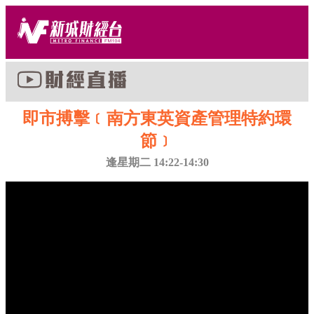
即市搏擊﹝南方東英資產管理特約環
節﹞
逢星期二 14:22-14:30