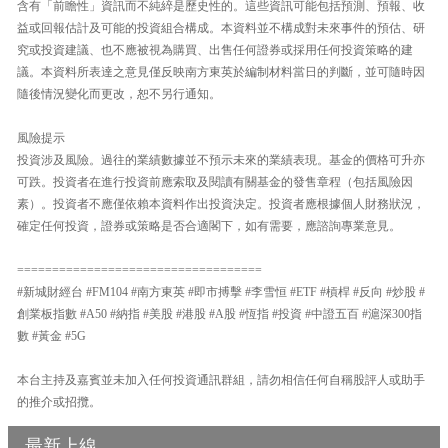
含有「前瞻性」資訊而不純綷是歷史性的。這些資訊可能包括預測、預報、收
益或回報估計及可能的投資組合構成。本資料並不構成對未來事件的預估、研
究或投資建議、也不應被視為購買、出售任何證券或採用任何投資策略的建
議。本資料所表達之意見僅反映南方東英於編制材料當日的判斷，並可隨時因
隨後情況變化而更改，恕不另行通知。
風險提示
投資涉及風險。過往的業績數據並不預示未來的業績表現。基金的價格可升亦
可跌。投資者在進行投資前應索取及閱讀有關基金的發售章程（包括風險因
素）。投資者不應僅依賴本資料作出投資決定。投資者應根據個人財務狀況，
確定任何投資，證券或策略是否合適閣下，如有需要，應諮詢專業意見。
===================================
#新城財經台 #FM104 #南方東英 #即市搏擊 #李雪恒 #ETF #槓桿 #反向 #炒股 #
創業板指數 #A50 #納指 #美股 #港股 #A股 #恆指 #投資 #中證五百 #滬深300指
數 #黃金 #5G
本台主持及嘉賓並未加入任何投資通訊群組，請勿相信任何自稱股評人或助手
的推介或招攬。
最新上線