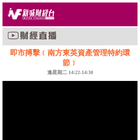
即市搏擊﹝南方東英資產管理特約環
節﹞
逢星期二 14:22-14:30