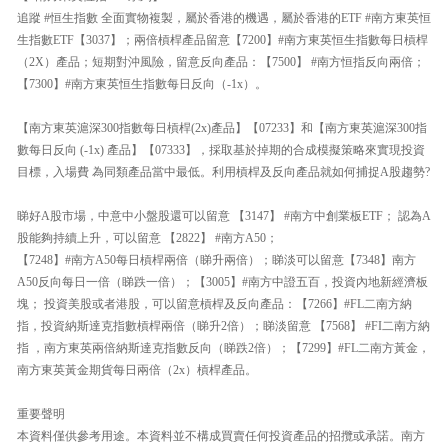
追蹤 #恒生指數 全面實物複製，屬於香港的機遇，屬於香港的ETF #南方東英恒
生指數ETF【3037】；兩倍槓桿產品留意【7200】#南方東英恒生指數每日槓桿
（2X）產品；短期對沖風險，留意反向產品：【7500】 #南方恒指反向兩倍；
【7300】#南方東英恒生指數每日反向（-1x）。
【南方東英滬深300指數每日槓桿(2x)產品】【07233】和【南方東英滬深300指
數每日反向 (-1x) 產品】【07333】，採取基於掉期的合成模擬策略來實現投資
目標，入場費 為同類產品當中最低。利用槓桿及反向產品就如何捕捉A股趨勢?
睇好A股市場，中意中小盤股還可以留意 【3147】 #南方中創業板ETF； 認為A
股能夠持續上升，可以留意 【2822】 #南方A50；
【7248】#南方A50每日槓桿兩倍（睇升兩倍）；睇淡可以留意【7348】南方
A50反向每日一倍（睇跌一倍）；【3005】#南方中證五百，投資內地新經濟板
塊； 投資美股或者港股，可以留意槓桿及反向產品：【7266】#FL二南方納
指，投資納斯達克指數槓桿兩倍（睇升2倍）；睇淡留意 【7568】 #FI二南方納
指 ，南方東英兩倍納斯達克指數反向（睇跌2倍）；【7299】#FL二南方黃金，
南方東英黃金期貨每日兩倍（2x）槓桿產品。
重要聲明
本資料僅供參考用途。本資料並不構成買賣任何投資產品的招攬或承諾。南方