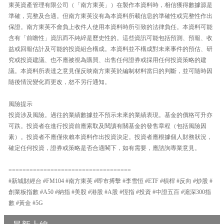
東英資產管理有限公司（「南方東英」）在製作本資料時，相信獲得數據源是
準確，完整及合適。但南方東英沒有為本資料所載信息的準確性或完整性作出
保證。南方東英不會負上收件人使用本資料時所引致的法律負任。本資料可能
含有「前瞻性」資訊而不純綷是歷史性的。這些資訊可能包括預測、預報、收
益或回報估計及可能的投資組合構成。本資料並不構成對未來事件的預估、研
究或投資建議、也不應被視為購買、出售任何證券或採用任何投資策略的建
議。本資料所表達之意見僅反映南方東英於編制材料當日的判斷，並可隨時因
隨後情況變化而更改，恕不另行通知。
風險提示
投資涉及風險。過往的業績數據並不預示未來的業績表現。基金的價格可升亦
可跌。投資者在進行投資前應索取及閱讀有關基金的發售章程（包括風險因
素）。投資者不應僅依賴本資料作出投資決定。投資者應根據個人財務狀況，
確定任何投資，證券或策略是否合適閣下，如有需要，應諮詢專業意見。
===================================
#新城財經台 #FM104 #南方東英 #即市搏擊 #李雪恒 #ETF #槓桿 #反向 #炒股 #
創業板指數 #A50 #納指 #美股 #港股 #A股 #恆指 #投資 #中證五百 #滬深300指
數 #黃金 #5G