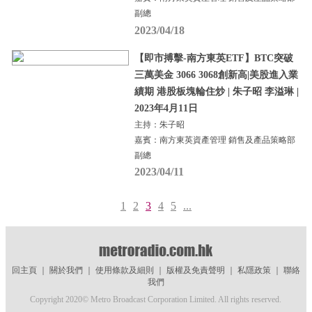
副總
2023/04/18
【即市搏擊-南方東英ETF】BTC突破
三萬美金 3066 3068創新高|美股進入業
績期 港股板塊輪住炒 | 朱子昭 李溢琳 |
2023年4月11日
主持：朱子昭
嘉賓：南方東英資產管理 銷售及產品策略部
副總
2023/04/11
1
2
3
4
5
...
回主頁
｜
關於我們
｜
使用條款及細則
｜
版權及免責聲明
｜
私隱政策
｜
聯絡
我們
Copyright 2020© Metro Broadcast Corporation Limited. All rights reserved.