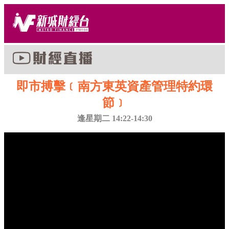
即市搏擊﹝南方東英資產管理特約環
節﹞
逢星期二 14:22-14:30