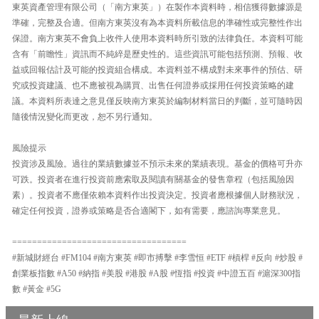
東英資產管理有限公司（「南方東英」）在製作本資料時，相信獲得數據源是
準確，完整及合適。但南方東英沒有為本資料所載信息的準確性或完整性作出
保證。南方東英不會負上收件人使用本資料時所引致的法律負任。本資料可能
含有「前瞻性」資訊而不純綷是歷史性的。這些資訊可能包括預測、預報、收
益或回報估計及可能的投資組合構成。本資料並不構成對未來事件的預估、研
究或投資建議、也不應被視為購買、出售任何證券或採用任何投資策略的建
議。本資料所表達之意見僅反映南方東英於編制材料當日的判斷，並可隨時因
隨後情況變化而更改，恕不另行通知。
風險提示
投資涉及風險。過往的業績數據並不預示未來的業績表現。基金的價格可升亦
可跌。投資者在進行投資前應索取及閱讀有關基金的發售章程（包括風險因
素）。投資者不應僅依賴本資料作出投資決定。投資者應根據個人財務狀況，
確定任何投資，證券或策略是否合適閣下，如有需要，應諮詢專業意見。
===================================
#新城財經台 #FM104 #南方東英 #即市搏擊 #李雪恒 #ETF #槓桿 #反向 #炒股 #
創業板指數 #A50 #納指 #美股 #港股 #A股 #恆指 #投資 #中證五百 #滬深300指
數 #黃金 #5G