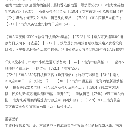
追蹤 #恒生指數 全面實物複製，屬於香港的機遇，屬於香港的ETF #南方東英恒
生指數ETF【3037】；兩倍槓桿產品留意【7200】#南方東英恒生指數每日槓桿
（2X）產品；短期對沖風險，留意反向產品：【7500】 #南方恒指反向兩倍；
【7300】#南方東英恒生指數每日反向（-1x）。
【南方東英滬深300指數每日槓桿(2x)產品】【07233】和【南方東英滬深300指
數每日反向 (-1x) 產品】【07333】，採取基於掉期的合成模擬策略來實現投資
目標，入場費 為同類產品當中最低。利用槓桿及反向產品就如何捕捉A股趨勢?
睇好A股市場，中意中小盤股還可以留意 【3147】 #南方中創業板ETF； 認為A
股能夠持續上升，可以留意 【2822】 #南方A50；
【7248】#南方A50每日槓桿兩倍（睇升兩倍）；睇淡可以留意【7348】南方
A50反向每日一倍（睇跌一倍）；【3005】#南方中證五百，投資內地新經濟板
塊； 投資美股或者港股，可以留意槓桿及反向產品：【7266】#FL二南方納
指，投資納斯達克指數槓桿兩倍（睇升2倍）；睇淡留意 【7568】 #FI二南方納
指 ，南方東英兩倍納斯達克指數反向（睇跌2倍）；【7299】#FL二南方黃金，
南方東英黃金期貨每日兩倍（2x）槓桿產品。
重要聲明
本資料僅供參考用途。本資料並不構成買賣任何投資產品的招攬或承諾。南方