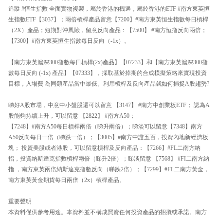
追蹤 #恒生指數 全面實物複製，屬於香港的機遇，屬於香港的ETF #南方東英恒
生指數ETF【3037】；兩倍槓桿產品留意【7200】#南方東英恒生指數每日槓桿
（2X）產品；短期對沖風險，留意反向產品：【7500】 #南方恒指反向兩倍；
【7300】#南方東英恒生指數每日反向（-1x）。
【南方東英滬深300指數每日槓桿(2x)產品】【07233】和【南方東英滬深300指
數每日反向 (-1x) 產品】【07333】，採取基於掉期的合成模擬策略來實現投資
目標，入場費 為同類產品當中最低。利用槓桿及反向產品就如何捕捉A股趨勢?
睇好A股市場，中意中小盤股還可以留意 【3147】 #南方中創業板ETF； 認為A
股能夠持續上升，可以留意 【2822】 #南方A50；
【7248】#南方A50每日槓桿兩倍（睇升兩倍）；睇淡可以留意【7348】南方
A50反向每日一倍（睇跌一倍）；【3005】#南方中證五百，投資內地新經濟板
塊； 投資美股或者港股，可以留意槓桿及反向產品：【7266】#FL二南方納
指，投資納斯達克指數槓桿兩倍（睇升2倍）；睇淡留意 【7568】 #FI二南方納
指 ，南方東英兩倍納斯達克指數反向（睇跌2倍）；【7299】#FL二南方黃金，
南方東英黃金期貨每日兩倍（2x）槓桿產品。
重要聲明
本資料僅供參考用途。本資料並不構成買賣任何投資產品的招攬或承諾。南方