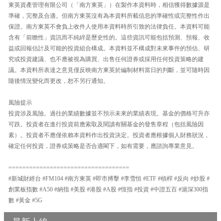
東英資產管理有限公司（「南方東英」）在製作本資料時，相信獲得數據源是
準確，完整及合適。但南方東英沒有為本資料所載信息的準確性或完整性作出
保證。南方東英不會負上收件人使用本資料時所引致的法律負任。本資料可能
含有「前瞻性」資訊而不純綷是歷史性的。這些資訊可能包括預測、預報、收
益或回報估計及可能的投資組合構成。本資料並不構成對未來事件的預估、研
究或投資建議、也不應被視為購買、出售任何證券或採用任何投資策略的建
議。本資料所表達之意見僅反映南方東英於編制材料當日的判斷，並可隨時因
隨後情況變化而更改，恕不另行通知。
風險提示
投資涉及風險。過往的業績數據並不預示未來的業績表現。基金的價格可升亦
可跌。投資者在進行投資前應索取及閱讀有關基金的發售章程（包括風險因
素）。投資者不應僅依賴本資料作出投資決定。投資者應根據個人財務狀況，
確定任何投資，證券或策略是否合適閣下，如有需要，應諮詢專業意見。
===================================
#新城財經台 #FM104 #南方東英 #即市搏擊 #李雪恒 #ETF #槓桿 #反向 #炒股 #
創業板指數 #A50 #納指 #美股 #港股 #A股 #恆指 #投資 #中證五百 #滬深300指
數 #黃金 #5G