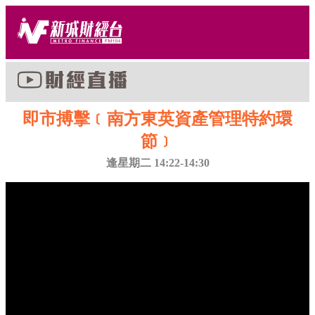
即市搏擊﹝南方東英資產管理特約環
節﹞
逢星期二 14:22-14:30