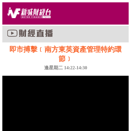
即市搏擊﹝南方東英資產管理特約環
節﹞
逢星期二 14:22-14:30