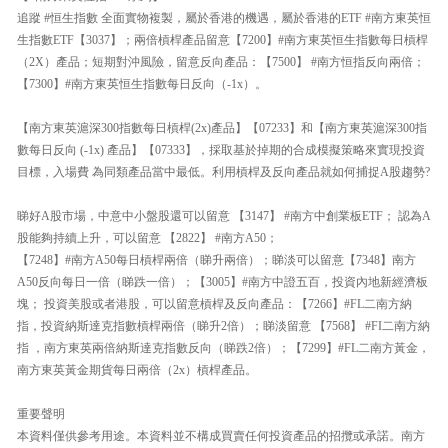
追蹤 #恒生指數 全面實物複製，屬於香港的機遇，屬於香港的ETF #南方東英恒
生指數ETF【3037】；兩倍槓桿產品留意【7200】#南方東英恒生指數每日槓桿
（2X）產品；短期對沖風險，留意反向產品：【7500】 #南方恒指反向兩倍；
【7300】#南方東英恒生指數每日反向（-1x）。
【南方東英滬深300指數每日槓桿(2x)產品】【07233】和【南方東英滬深300指
數每日反向 (-1x) 產品】【07333】，採取基於掉期的合成模擬策略來實現投資
目標，入場費 為同類產品當中最低。利用槓桿及反向產品就如何捕捉A股趨勢?
睇好A股市場，中意中小盤股還可以留意 【3147】 #南方中創業板ETF； 認為A
股能夠持續上升，可以留意 【2822】 #南方A50；
【7248】#南方A50每日槓桿兩倍（睇升兩倍）；睇淡可以留意【7348】南方
A50反向每日一倍（睇跌一倍）；【3005】#南方中證五百，投資內地新經濟板
塊； 投資美股或者港股，可以留意槓桿及反向產品：【7266】#FL二南方納
指，投資納斯達克指數槓桿兩倍（睇升2倍）；睇淡留意 【7568】 #FI二南方納
指 ，南方東英兩倍納斯達克指數反向（睇跌2倍）；【7299】#FL二南方黃金，
南方東英黃金期貨每日兩倍（2x）槓桿產品。
重要聲明
本資料僅供參考用途。本資料並不構成買賣任何投資產品的招攬或承諾。南方