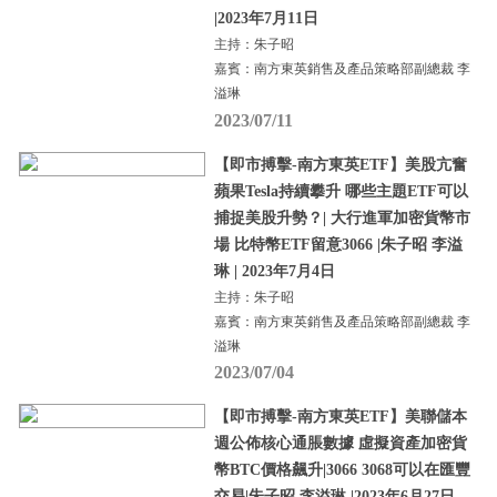
|2023年7月11日
主持：朱子昭
嘉賓：南方東英銷售及產品策略部副總裁 李
溢琳
2023/07/11
【即市搏擊-南方東英ETF】美股亢奮
蘋果Tesla持續攀升 哪些主題ETF可以
捕捉美股升勢？| 大行進軍加密貨幣市
場 比特幣ETF留意3066 |朱子昭 李溢
琳 | 2023年7月4日
主持：朱子昭
嘉賓：南方東英銷售及產品策略部副總裁 李
溢琳
2023/07/04
【即市搏擊-南方東英ETF】美聯儲本
週公佈核心通脹數據 虛擬資產加密貨
幣BTC價格飆升|3066 3068可以在匯豐
交易|朱子昭 李溢琳 |2023年6月27日