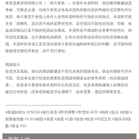
東英資產管理有限公司（「南方東英」）在製作本資料時，相信獲得數據源是
準確，完整及合適。但南方東英沒有為本資料所載信息的準確性或完整性作出
保證。南方東英不會負上收件人使用本資料時所引致的法律負任。本資料可能
含有「前瞻性」資訊而不純綷是歷史性的。這些資訊可能包括預測、預報、收
益或回報估計及可能的投資組合構成。本資料並不構成對未來事件的預估、研
究或投資建議、也不應被視為購買、出售任何證券或採用任何投資策略的建
議。本資料所表達之意見僅反映南方東英於編制材料當日的判斷，並可隨時因
隨後情況變化而更改，恕不另行通知。
風險提示
投資涉及風險。過往的業績數據並不預示未來的業績表現。基金的價格可升亦
可跌。投資者在進行投資前應索取及閱讀有關基金的發售章程（包括風險因
素）。投資者不應僅依賴本資料作出投資決定。投資者應根據個人財務狀況，
確定任何投資，證券或策略是否合適閣下，如有需要，應諮詢專業意見。
===================================
#新城財經台 #FM104 #南方東英 #即市搏擊 #李雪恒 #ETF #槓桿 #反向 #炒股 #
創業板指數 #A50 #納指 #美股 #港股 #A股 #恆指 #投資 #中證五百 #滬深300指
數 #黃金 #5G