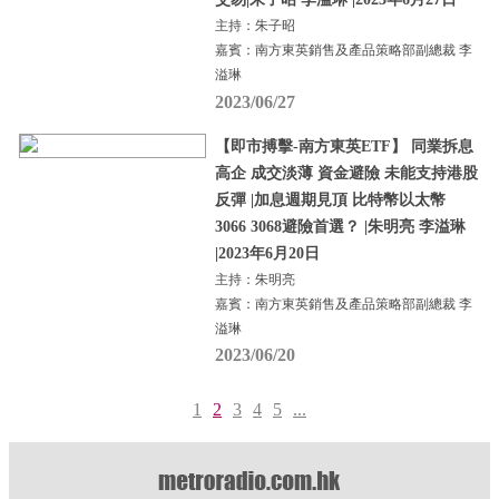
主持：朱子昭
嘉賓：南方東英銷售及產品策略部副總裁 李
溢琳
2023/06/27
【即市搏擊-南方東英ETF】 同業拆息
高企 成交淡薄 資金避險 未能支持港股
反彈 |加息週期見頂 比特幣以太幣
3066 3068避險首選？ |朱明亮 李溢琳
|2023年6月20日
主持：朱明亮
嘉賓：南方東英銷售及產品策略部副總裁 李
溢琳
2023/06/20
1
2
3
4
5
...