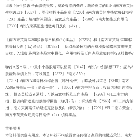
追蹤 #恒生指數 全面實物複製，屬於香港的機遇，屬於香港的ETF #南方東英恒
生指數ETF【3037】；兩倍槓桿產品留意【7200】#南方東英恒生指數每日槓桿
（2X）產品；短期對沖風險，留意反向產品：【7500】 #南方恒指反向兩倍；
【7300】#南方東英恒生指數每日反向（-1x）。
【南方東英滬深300指數每日槓桿(2x)產品】【07233】和【南方東英滬深300指
數每日反向 (-1x) 產品】【07333】，採取基於掉期的合成模擬策略來實現投資
目標，入場費 為同類產品當中最低。利用槓桿及反向產品就如何捕捉A股趨勢?
睇好A股市場，中意中小盤股還可以留意 【3147】 #南方中創業板ETF； 認為A
股能夠持續上升，可以留意 【2822】 #南方A50；
【7248】#南方A50每日槓桿兩倍（睇升兩倍）；睇淡可以留意【7348】南方
A50反向每日一倍（睇跌一倍）；【3005】#南方中證五百，投資內地新經濟板
塊； 投資美股或者港股，可以留意槓桿及反向產品：【7266】#FL二南方納
指，投資納斯達克指數槓桿兩倍（睇升2倍）；睇淡留意 【7568】 #FI二南方納
指 ，南方東英兩倍納斯達克指數反向（睇跌2倍）；【7299】#FL二南方黃金，
南方東英黃金期貨每日兩倍（2x）槓桿產品。
重要聲明
本資料僅供參考用途。本資料並不構成買賣任何投資產品的招攬或承諾。南方