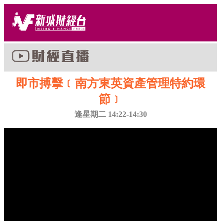
即市搏擊﹝南方東英資產管理特約環
節﹞
逢星期二 14:22-14:30