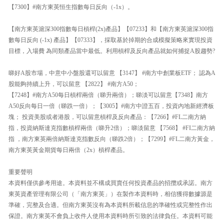
【7300】#南方東英恒生指數每日反向（-1x）。
【南方東英滬深300指數每日槓桿(2x)產品】【07233】和【南方東英滬深300指
數每日反向 (-1x) 產品】【07333】，採取基於掉期的合成模擬策略來實現投資
目標，入場費 為同類產品當中最低。利用槓桿及反向產品就如何捕捉A股趨勢?
睇好A股市場，中意中小盤股還可以留意 【3147】 #南方中創業板ETF； 認為A
股能夠持續上升，可以留意 【2822】 #南方A50；
【7248】#南方A50每日槓桿兩倍（睇升兩倍）；睇淡可以留意【7348】南方
A50反向每日一倍（睇跌一倍）；【3005】#南方中證五百，投資內地新經濟板
塊； 投資美股或者港股，可以留意槓桿及反向產品：【7266】#FL二南方納
指，投資納斯達克指數槓桿兩倍（睇升2倍）；睇淡留意 【7568】 #FI二南方納
指 ，南方東英兩倍納斯達克指數反向（睇跌2倍）；【7299】#FL二南方黃金，
南方東英黃金期貨每日兩倍（2x）槓桿產品。
重要聲明
本資料僅供參考用途。本資料並不構成買賣任何投資產品的招攬或承諾。南方
東英資產管理有限公司（「南方東英」）在製作本資料時，相信獲得數據源是
準確，完整及合適。但南方東英沒有為本資料所載信息的準確性或完整性作出
保證。南方東英不會負上收件人使用本資料時所引致的法律負任。本資料可能