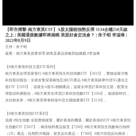
【即市搏擊-南方東英ETF】A股太陽能強勢反彈 3134企穩250天線
之上 | 美國通脹數據即將揭曉 美股好倉定淡倉？ | 朱子昭 李溢琳 |
2022年8月9日
主持：朱子昭
嘉賓：南方東英資產管理 銷售及產品策略部副總裁 #李溢琳
【#南方東英科技主題ETF系列】
南方東英全球首家發行 #南方東英恆生科技指數ETF 【3033】，實物追蹤30隻
科技龍頭股份；全港首隻深港兩地互掛ETF產品 #南方東英銀華中證5G通信主
題ETF【3193】，追蹤全A股5G相關產品；追蹤全球雲計算科技主題，配置全
球龍頭科網股份，#南方東英全球雲計算科技指數ETF【3194】。能源新時代，
光伏創未來，#南方東英華泰柏瑞中證太陽能產業ETF【3134】。
【#南方東英恒指ETF系列】
追蹤 #恒生指數 全面實物複製，屬於香港的機遇，屬於香港的ETF #南方東英恒
生指數ETF【3037】；兩倍槓桿產品留意【7200】#南方東英恒生指數每日槓桿
（2X）產品；短期對沖風險，留意反向產品：【7500】 #南方恒指反向兩倍；