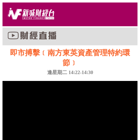
即市搏擊﹝南方東英資產管理特約環
節﹞
逢星期二 14:22-14:30