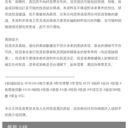
含有「前瞻性」資訊而不純綷是歷史性的。這些資訊可能包括預測、預報、收
益或回報估計及可能的投資組合構成。本資料並不構成對未來事件的預估、研
究或投資建議、也不應被視為購買、出售任何證券或採用任何投資策略的建
議。本資料所表達之意見僅反映南方東英於編制材料當日的判斷，並可隨時因
隨後情況變化而更改，恕不另行通知。
風險提示
投資涉及風險。過往的業績數據並不預示未來的業績表現。基金的價格可升亦
可跌。投資者在進行投資前應索取及閱讀有關基金的發售章程（包括風險因
素）。投資者不應僅依賴本資料作出投資決定。投資者應根據個人財務狀況，
確定任何投資，證券或策略是否合適閣下，如有需要，應諮詢專業意見。
===================================
#新城財經台 #FM104 #南方東英 #即市搏擊 #李雪恒 #ETF #槓桿 #反向 #炒股 #
創業板指數 #A50 #納指 #美股 #港股 #A股 #恆指 #投資 #中證五百 #滬深300指
數 #黃金 #5G
本台主持及嘉賓並未加入任何投資通訊群組，請勿相信任何自稱股評人或助手
的推介或招攬。
最新上線