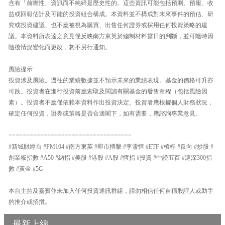
含有「前瞻性」資訊而不純綷是歷史性的。這些資訊可能包括預測、預報、收
益或回報估計及可能的投資組合構成。本資料並不構成對未來事件的預估、研
究或投資建議、也不應被視為購買、出售任何證券或採用任何投資策略的建
議。本資料所表達之意見僅反映南方東英於編制材料當日的判斷，並可隨時因
隨後情況變化而更改，恕不另行通知。
風險提示
投資涉及風險。過往的業績數據並不預示未來的業績表現。基金的價格可升亦
可跌。投資者在進行投資前應索取及閱讀有關基金的發售章程（包括風險因
素）。投資者不應僅依賴本資料作出投資決定。投資者應根據個人財務狀況，
確定任何投資，證券或策略是否合適閣下，如有需要，應諮詢專業意見。
===================================
#新城財經台 #FM104 #南方東英 #即市搏擊 #李雪恒 #ETF #槓桿 #反向 #炒股 #
創業板指數 #A50 #納指 #美股 #港股 #A股 #恆指 #投資 #中證五百 #滬深300指
數 #黃金 #5G
本台主持及嘉賓並未加入任何投資通訊群組，請勿相信任何自稱股評人或助手
的推介或招攬。
最新上線