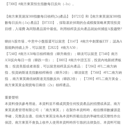
【7300】#南方東英恒生指數每日反向（-1x）。
【南方東英滬深300指數每日槓桿(2x)產品】【07233】和【南方東英滬深300指
數每日反向 (-1x) 產品】【07333】，採取基於掉期的合成模擬策略來實現投資
目標，入場費 為同類產品當中最低。利用槓桿及反向產品就如何捕捉A股趨勢?
睇好A股市場，中意中小盤股還可以留意 【3147】 #南方中創業板ETF； 認為A
股能夠持續上升，可以留意 【2822】 #南方A50；
【7248】#南方A50每日槓桿兩倍（睇升兩倍）；睇淡可以留意【7348】南方
A50反向每日一倍（睇跌一倍）；【3005】#南方中證五百，投資內地新經濟板
塊； 投資美股或者港股，可以留意槓桿及反向產品：【7266】#FL二南方納
指，投資納斯達克指數槓桿兩倍（睇升2倍）；睇淡留意 【7568】 #FI二南方納
指 ，南方東英兩倍納斯達克指數反向（睇跌2倍）；【7299】#FL二南方黃金，
南方東英黃金期貨每日兩倍（2x）槓桿產品。
重要聲明
本資料僅供參考用途。本資料並不構成買賣任何投資產品的招攬或承諾。南方
東英資產管理有限公司（「南方東英」）在製作本資料時，相信獲得數據源是
準確，完整及合適。但南方東英沒有為本資料所載信息的準確性或完整性作出
保證。南方東英不會負上收件人使用本資料時所引致的法律負任。本資料可能