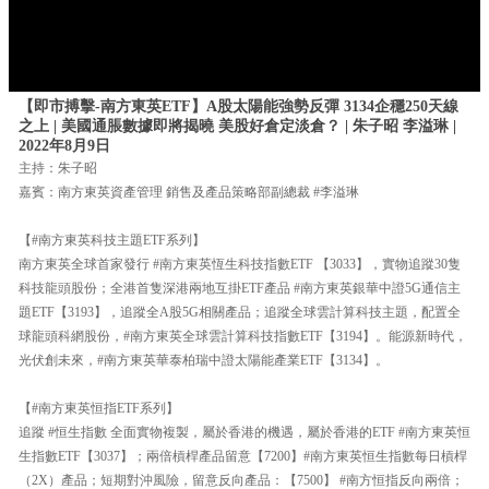
【即市搏擊-南方東英ETF】A股太陽能強勢反彈 3134企穩250天線
之上 | 美國通脹數據即將揭曉 美股好倉定淡倉？ | 朱子昭 李溢琳 |
2022年8月9日
主持：朱子昭
嘉賓：南方東英資產管理 銷售及產品策略部副總裁 #李溢琳
【#南方東英科技主題ETF系列】
南方東英全球首家發行 #南方東英恆生科技指數ETF 【3033】，實物追蹤30隻
科技龍頭股份；全港首隻深港兩地互掛ETF產品 #南方東英銀華中證5G通信主
題ETF【3193】，追蹤全A股5G相關產品；追蹤全球雲計算科技主題，配置全
球龍頭科網股份，#南方東英全球雲計算科技指數ETF【3194】。能源新時代，
光伏創未來，#南方東英華泰柏瑞中證太陽能產業ETF【3134】。
【#南方東英恒指ETF系列】
追蹤 #恒生指數 全面實物複製，屬於香港的機遇，屬於香港的ETF #南方東英恒
生指數ETF【3037】；兩倍槓桿產品留意【7200】#南方東英恒生指數每日槓桿
（2X）產品；短期對沖風險，留意反向產品：【7500】 #南方恒指反向兩倍；