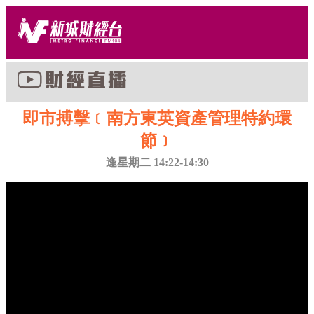
即市搏擊﹝南方東英資產管理特約環
節﹞
逢星期二 14:22-14:30