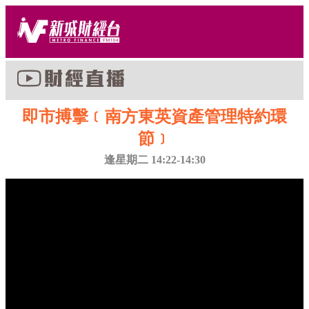
即市搏擊﹝南方東英資產管理特約環
節﹞
逢星期二 14:22-14:30