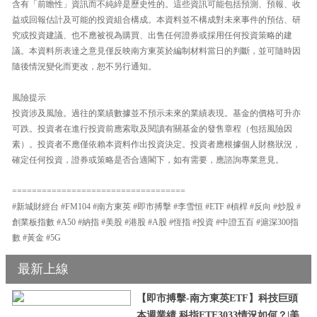
含有「前瞻性」資訊而不純綷是歷史性的。這些資訊可能包括預測、預報、收
益或回報估計及可能的投資組合構成。本資料並不構成對未來事件的預估、研
究或投資建議、也不應被視為購買、出售任何證券或採用任何投資策略的建
議。本資料所表達之意見僅反映南方東英於編制材料當日的判斷，並可隨時因
隨後情況變化而更改，恕不另行通知。
風險提示
投資涉及風險。過往的業績數據並不預示未來的業績表現。基金的價格可升亦
可跌。投資者在進行投資前應索取及閱讀有關基金的發售章程（包括風險因
素）。投資者不應僅依賴本資料作出投資決定。投資者應根據個人財務狀況，
確定任何投資，證券或策略是否合適閣下，如有需要，應諮詢專業意見。
===================================
#新城財經台 #FM104 #南方東英 #即市搏擊 #李雪恒 #ETF #槓桿 #反向 #炒股 #
創業板指數 #A50 #納指 #美股 #港股 #A股 #恆指 #投資 #中證五百 #滬深300指
數 #黃金 #5G
最新上線
【即市搏擊-南方東英ETF】科技巨頭
本週業績 科指ETF3033情況如何？|美