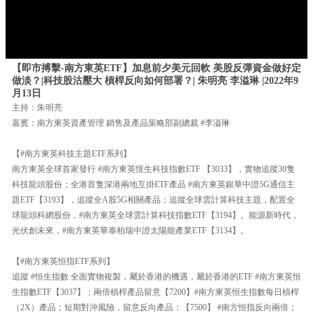
【即市搏擊-南方東英ETF】加息前夕美元回軟 美股反彈資金做好定
做淡？|科技股沽壓大 槓桿反向如何部署？| 朱明亮 李溢琳 |2022年9
月13日
主持：朱明亮
嘉賓：南方東英資產管理 銷售及產品策略部副總裁 #李溢琳
【#南方東英科技主題ETF系列】
南方東英全球首家發行 #南方東英恆生科技指數ETF 【3033】，實物追蹤30隻
科技龍頭股份；全港首隻深港兩地互掛ETF產品 #南方東英銀華中證5G通信主
題ETF【3193】，追蹤全A股5G相關產品；追蹤全球雲計算科技主題，配置全
球龍頭科網股份，#南方東英全球雲計算科技指數ETF【3194】。能源新時代，
光伏創未來，#南方東英華泰柏瑞中證太陽能產業ETF【3134】。
【#南方東英恒指ETF系列】
追蹤 #恒生指數 全面實物複製，屬於香港的機遇，屬於香港的ETF #南方東英恒
生指數ETF【3037】；兩倍槓桿產品留意【7200】#南方東英恒生指數每日槓桿
（2X）產品；短期對沖風險，留意反向產品：【7500】 #南方恒指反向兩倍；