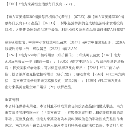
【7300】#南方東英恒生指數每日反向（-1x）。
【南方東英滬深300指數每日槓桿(2x)產品】【07233】和【南方東英滬深300指
數每日反向 (-1x) 產品】【07333】，採取基於掉期的合成模擬策略來實現投資
目標，入場費 為同類產品當中最低。利用槓桿及反向產品就如何捕捉A股趨勢?
睇好A股市場，中意中小盤股還可以留意 【3147】 #南方中創業板ETF； 認為A
股能夠持續上升，可以留意 【2822】 #南方A50；
【7248】#南方A50每日槓桿兩倍（睇升兩倍）；睇淡可以留意【7348】南方
A50反向每日一倍（睇跌一倍）；【3005】#南方中證五百，投資內地新經濟板
塊； 投資美股或者港股，可以留意槓桿及反向產品：【7266】#FL二南方納
指，投資納斯達克指數槓桿兩倍（睇升2倍）；睇淡留意 【7568】 #FI二南方納
指 ，南方東英兩倍納斯達克指數反向（睇跌2倍）；【7299】#FL二南方黃金，
南方東英黃金期貨每日兩倍（2x）槓桿產品。
重要聲明
本資料僅供參考用途。本資料並不構成買賣任何投資產品的招攬或承諾。南方
東英資產管理有限公司（「南方東英」）在製作本資料時，相信獲得數據源是
準確，完整及合適。但南方東英沒有為本資料所載信息的準確性或完整性作出
保證。南方東英不會負上收件人使用本資料時所引致的法律負任。本資料可能