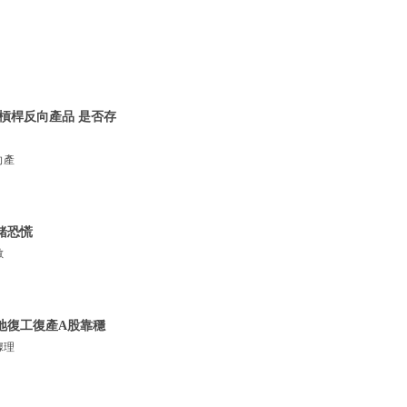
解槓桿反向產品 是否存
向產
緒恐慌
數
地復工復產A股靠穩
據理