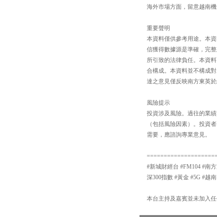
海外市場方面，留意越南機會【
重要聲明
本資料僅供參考用途。本資
信獲得數據源是準確，完整
所引致的法律負任。本資料
合構成。本資料並不構成對
達之意見僅反映南方東英於
風險提示
投資涉及風險。過往的業績
（包括風險因素）。投資者
需要，應諮詢專業意見。
====================
#新城財經台 #FM104 #南方
深300指數 #黃金 #5G #越南
本台主持及嘉賓並未加入任