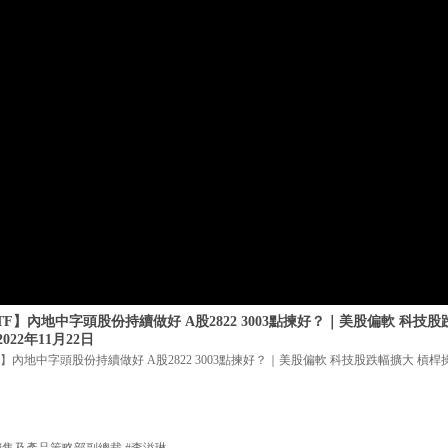
F】內地中字頭股份持續做好 A股2822 3003點揀好？｜美股偏軟 科技
022年11月22日
F】內地中字頭股份持續做好 A股2822 3003點揀好？｜美股偏軟 科技股跌幅擴大 槓桿操
銷售及產品策略部副總裁 #李溢琳