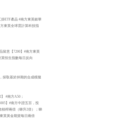
掛ETF產品 #南方東英銀華
#南方東英全球雲計算科技指
品留意【7200】#南方東英
方東英恒生指數每日反向
33】，採取基於掉期的合成模擬
】 #南方A50；
005】#南方中證五百，投
數槓桿兩倍（睇升2倍）；睇
南方東英黃金期貨每日兩倍