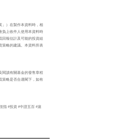
英」）在製作本資料時，相
會負上收件人使用本資料時
或回報估計及可能的投資組
資策略的建議。本資料所表
及閱讀有關基金的發售章程
或策略是否合適閣下，如有
#恆指 #投資 #中證五百 #滬