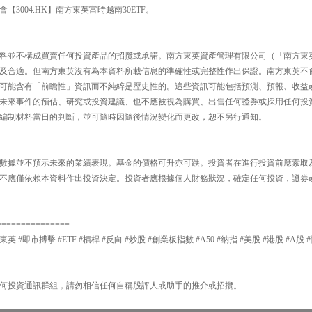
3004.HK】南方東英富時越南30ETF。
料並不構成買賣任何投資產品的招攬或承諾。南方東英資產管理有限公司（「南方東
及合適。但南方東英沒有為本資料所載信息的準確性或完整性作出保證。南方東英不
可能含有「前瞻性」資訊而不純綷是歷史性的。這些資訊可能包括預測、預報、收益
未來事件的預估、研究或投資建議、也不應被視為購買、出售任何證券或採用任何投
編制材料當日的判斷，並可隨時因隨後情況變化而更改，恕不另行通知。
數據並不預示未來的業績表現。基金的價格可升亦可跌。投資者在進行投資前應索取
不應僅依賴本資料作出投資決定。投資者應根據個人財務狀況，確定任何投資，證券
===============
東英 #即市搏擊 #ETF #槓桿 #反向 #炒股 #創業板指數 #A50 #納指 #美股 #港股 #A股 
何投資通訊群組，請勿相信任何自稱股評人或助手的推介或招攬。