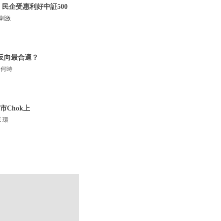
民企受惠利好中証500
」刺激
反向最合適？
 何時
Chok上
 環