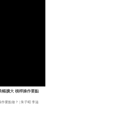
股跌幅擴大 槓桿操作要點
作要點做？ | 朱子昭 李溢