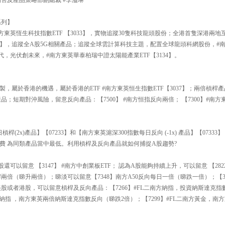
系列】
方東英恆生科技指數ETF 【3033】，實物追蹤30隻科技龍頭股份；全港首隻深港兩地互
193】，追蹤全A股5G相關產品；追蹤全球雲計算科技主題，配置全球龍頭科網股份，
時代，光伏創未來，#南方東英華泰柏瑞中證太陽能產業ETF【3134】。
】
製，屬於香港的機遇，屬於香港的ETF #南方東英恒生指數ETF【3037】；兩倍槓桿產
品；短期對沖風險，留意反向產品：【7500】 #南方恒指反向兩倍； 【7300】#南
槓桿(2x)產品】【07233】和【南方東英滬深300指數每日反向 (-1x) 產品】【073
費 為同類產品當中最低。利用槓桿及反向產品就如何捕捉A股趨勢?
可以留意 【3147】 #南方中創業板ETF； 認為A股能夠持續上升，可以留意 【2822
日槓桿兩倍（睇升兩倍）；睇淡可以留意【7348】南方A50反向每日一倍（睇跌一倍）；【3
美股或者港股，可以留意槓桿及反向產品：【7266】#FL二南方納指，投資納斯達克指
二南方納指 ，南方東英兩倍納斯達克指數反向（睇跌2倍）；【7299】#FL二南方黃金，