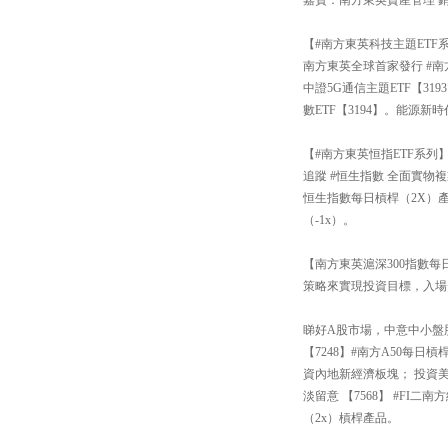
【#南方東英科技主題ETF
南方東英全球首家發行 #南
中證5G通信主題ETF【3
數ETF【3194】。能源新
【#南方東英恒指ETF系列
追蹤 #恒生指數 全面實物複
恒生指數每日槓桿（2X）產
（-1x）。
【南方東英滬深300指數每日
策略來實現投資目標，入場
睇好A股市場，中意中小盤股還
【7248】#南方A50每
資內地新經濟板塊； 投資
淡留意 【7568】 #FI
（2x）槓桿產品。