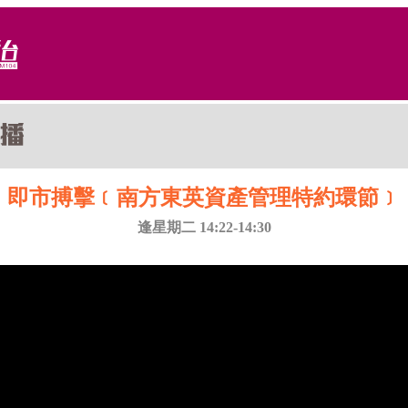
即市搏擊﹝南方東英資產管理特約環節﹞
逢星期二 14:22-14:30