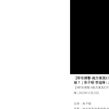
【即市搏擊-南方東英ET
做？｜朱子昭 李溢琳 | 2
【#即市搏擊-#南方東英ET
琳 | 2022年11月22日
主持：朱子昭
嘉賓：南方東英資產管理 