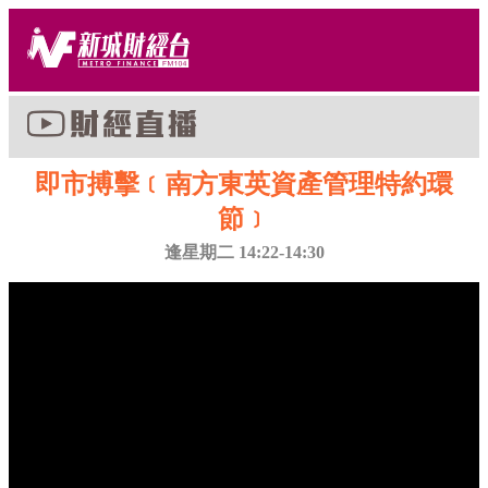
即市搏擊﹝南方東英資產管理特約環
節﹞
逢星期二 14:22-14:30