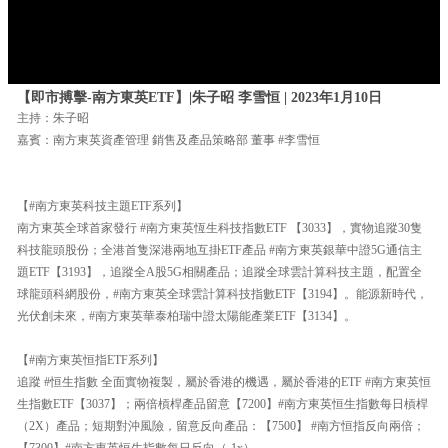
【即市搏擊-南方東英ETF】|朱子昭 李雪恒 | 2023年1月10日
主持：朱子昭
嘉賓：南方東英資產管理 銷售及產品策略部 董事 #李雪恒
【#南方東英科技主題ETF系列】
南方東英全球首家發行 #南方東英恆生科技指數ETF 【3033】，實物追蹤30隻
科技龍頭股份；全港首隻深港兩地互掛ETF產品 #南方東英銀華中證5G通信主
題ETF【3193】，追蹤全A股5G相關產品；追蹤全球雲計算科技主題，配置全
球龍頭科網股份，#南方東英全球雲計算科技指數ETF【3194】。能源新時代，
光伏創未來，#南方東英華泰柏瑞中證太陽能產業ETF【3134】。
【#南方東英恒指ETF系列】
追蹤 #恒生指數 全面實物複製，屬於香港的機遇，屬於香港的ETF #南方東英恒
生指數ETF【3037】；兩倍槓桿產品留意【7200】#南方東英恒生指數每日槓桿
（2X）產品；短期對沖風險，留意反向產品：【7500】 #南方恒指反向兩倍；
【7300】#南方東英恒生指數每日反向（-1x）。