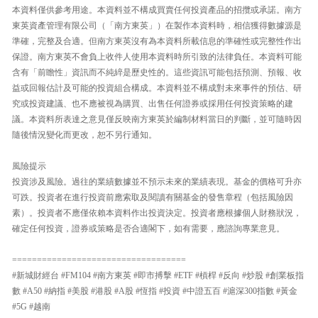
本資料僅供參考用途。本資料並不構成買賣任何投資產品的招攬或承諾。南方
東英資產管理有限公司（「南方東英」）在製作本資料時，相信獲得數據源是
準確，完整及合適。但南方東英沒有為本資料所載信息的準確性或完整性作出
保證。南方東英不會負上收件人使用本資料時所引致的法律負任。本資料可能
含有「前瞻性」資訊而不純綷是歷史性的。這些資訊可能包括預測、預報、收
益或回報估計及可能的投資組合構成。本資料並不構成對未來事件的預估、研
究或投資建議、也不應被視為購買、出售任何證券或採用任何投資策略的建
議。本資料所表達之意見僅反映南方東英於編制材料當日的判斷，並可隨時因
隨後情況變化而更改，恕不另行通知。
風險提示
投資涉及風險。過往的業績數據並不預示未來的業績表現。基金的價格可升亦
可跌。投資者在進行投資前應索取及閱讀有關基金的發售章程（包括風險因
素）。投資者不應僅依賴本資料作出投資決定。投資者應根據個人財務狀況，
確定任何投資，證券或策略是否合適閣下，如有需要，應諮詢專業意見。
===================================
#新城財經台 #FM104 #南方東英 #即市搏擊 #ETF #槓桿 #反向 #炒股 #創業板指
數 #A50 #納指 #美股 #港股 #A股 #恆指 #投資 #中證五百 #滬深300指數 #黃金
#5G #越南