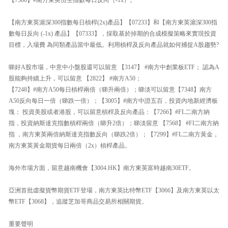
【南方東英滬深300指數每日槓桿(2x)產品】【07233】和【南方東英滬深300指
數每日反向 (-1x) 產品】【07333】，採取基於掉期的合成模擬策略來實現投資
目標，入場費 為同類產品當中最低。利用槓桿及反向產品就如何捕捉A股趨勢?
睇好A股市場，中意中小盤股還可以留意 【3147】 #南方中創業板ETF； 認為A
股能夠持續上升，可以留意 【2822】 #南方A50；
【7248】#南方A50每日槓桿兩倍（睇升兩倍）；睇淡可以留意【7348】南方
A50反向每日一倍（睇跌一倍）；【3005】#南方中證五百，投資內地新經濟板
塊； 投資美股或者港股，可以留意槓桿及反向產品：【7266】#FL二南方納
指，投資納斯達克指數槓桿兩倍（睇升2倍）；睇淡留意 【7568】 #FI二南方納
指 ，南方東英兩倍納斯達克指數反向（睇跌2倍）；【7299】#FL二南方黃金，
南方東英黃金期貨每日兩倍（2x）槓桿產品。
海外市場方面，留意越南機會【3004.HK】南方東英富時越南30ETF。
亞洲首批虛擬貨幣期貨ETF登場，南方東英比特幣ETF【3066】及南方東英以太
幣ETF【3068】，追蹤芝加哥商品交易所相關期貨。
重要聲明