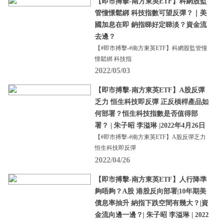
【即市搏擊-南方東英ETF】科網股監
管憧憬鬆綁 科技指數可望反彈？｜美
國加息在即 鈉指睇好定睇淡？資金流
去邊？
【#即市搏擊-#南方東英ETF】科網股監管憧
憬鬆綁 科技指
2022/05/03
【即市搏擊-南方東英ETF】A股反彈
乏力 恒生科技即反彈 正反槓桿產品如
何部署？恒生科技指數是否值得部
署？ | 朱子昭 李溢琳 |2022年4月26日
【#即市搏擊-#南方東英ETF】A股反彈乏力
恒生科技即反彈
2022/04/26
【即市搏擊-南方東英ETF】人行降準
夠唔夠？A股 港股反向部署|10年期美
債息率抽升 納指下跌空間有幾大？|資
金流向邊一邊？| 朱子昭 李溢琳 | 2022