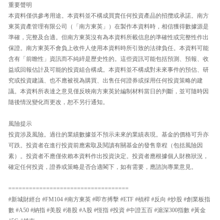
重要聲明
本資料僅供參考用途。本資料並不構成買賣任何投資產品的招攬或承諾。南方
東英資產管理有限公司（「南方東英」）在製作本資料時，相信獲得數據源是
準確，完整及合適。但南方東英沒有為本資料所載信息的準確性或完整性作出
保證。南方東英不會負上收件人使用本資料時所引致的法律負任。本資料可能
含有「前瞻性」資訊而不純綷是歷史性的。這些資訊可能包括預測、預報、收
益或回報估計及可能的投資組合構成。本資料並不構成對未來事件的預估、研
究或投資建議、也不應被視為購買、出售任何證券或採用任何投資策略的建
議。本資料所表達之意見僅反映南方東英於編制材料當日的判斷，並可隨時因
隨後情況變化而更改，恕不另行通知。
風險提示
投資涉及風險。過往的業績數據並不預示未來的業績表現。基金的價格可升亦
可跌。投資者在進行投資前應索取及閱讀有關基金的發售章程（包括風險因
素）。投資者不應僅依賴本資料作出投資決定。投資者應根據個人財務狀況，
確定任何投資，證券或策略是否合適閣下，如有需要，應諮詢專業意見。
===================================
#新城財經台 #FM104 #南方東英 #即市搏擊 #ETF #槓桿 #反向 #炒股 #創業板指
數 #A50 #納指 #美股 #港股 #A股 #恆指 #投資 #中證五百 #滬深300指數 #黃金