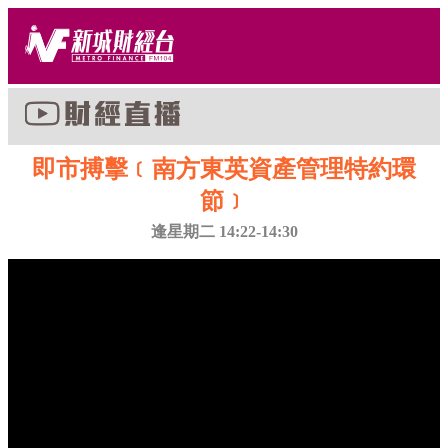
即市搏擊﹝南方東英資產管理特約環
節﹞
逢星期二 14:22-14:30