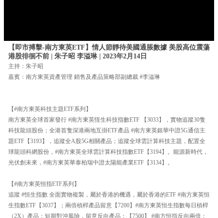
【即市搏擊-南方東英ETF】情人節靜待美國通脹數據 美股高位震蕩
港股徘徊不前 | 朱子昭 李溢琳 | 2023年2月14日
主持：朱子昭
嘉賓：南方東英資產管理 銷售及產品策略部副總裁 #李溢琳
【#南方東英科技主題ETF系列】
南方東英全球首家發行 #南方東英恆生科技指數ETF 【3033】，實物追蹤30隻
科技龍頭股份；全港首隻深港兩地互掛ETF產品 #南方東英銀華中證5G通信主
題ETF【3193】，追蹤全A股5G相關產品；追蹤全球雲計算科技主題，配置全
球龍頭科網股份，#南方東英全球雲計算科技指數ETF【3194】。能源新時代，
光伏創未來，#南方東英華泰柏瑞中證太陽能產業ETF【3134】。
【#南方東英恒指ETF系列】
追蹤 #恒生指數 全面實物複製，屬於香港的機遇，屬於香港的ETF #南方東英恒
生指數ETF【3037】；兩倍槓桿產品留意【7200】#南方東英恒生指數每日槓桿
（2X）產品；短期對沖風險，留意反向產品：【7500】 #南方恒指反向兩倍；