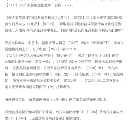
【7300】#南方東英恒生指數每日反向（-1x）。
【南方東英滬深300指數每日槓桿(2x)產品】【07233】和【南方東英滬深300指
數每日反向 (-1x) 產品】【07333】，採取基於掉期的合成模擬策略來實現投資
目標，入場費 為同類產品當中最低。利用槓桿及反向產品就如何捕捉A股趨勢?
睇好A股市場，中意中小盤股還可以留意 【3147】 #南方中創業板ETF； 認為A
股能夠持續上升，可以留意 【2822】 #南方A50；
【7248】#南方A50每日槓桿兩倍（睇升兩倍）；睇淡可以留意【7348】南方
A50反向每日一倍（睇跌一倍）；【3005】#南方中證五百，投資內地新經濟板
塊； 投資美股或者港股，可以留意槓桿及反向產品：【7266】#FL二南方納
指，投資納斯達克指數槓桿兩倍（睇升2倍）；睇淡留意 【7568】 #FI二南方納
指 ，南方東英兩倍納斯達克指數反向（睇跌2倍）；【7299】#FL二南方黃金，
南方東英黃金期貨每日兩倍（2x）槓桿產品。
海外市場方面，留意越南機會【3004.HK】南方東英富時越南30ETF。
亞洲首批虛擬貨幣期貨ETF登場，南方東英比特幣ETF【3066】及南方東英以太
幣ETF【3068】，追蹤芝加哥商品交易所相關期貨。