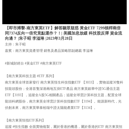
【即市搏擊-南方東英ETF】解答聽眾疑惑 黃金ETF 7299槓桿兩倍
同7374反向一倍究竟點運作？！| 美國加息放緩 科技股反彈 資金流
向邊？ |朱子昭 李溢琳 |2023年3月28日
主持：朱子昭
嘉賓：南方東英資產管理 銷售及產品策略部副總裁 李溢琳
#新城財經台 #黃金ETF #南方東英ETF
【南方東英科技主題 #ETF 系列】
南方東英全球首家發行 南方東英恆生科技指數ETF 【3033】，實物追蹤30隻科
技龍頭股份；全港首隻深港兩地互掛ETF產品 南方東英銀華中證5G通信主題
ETF【3193】，追蹤全A股5G相關產品；追蹤全球雲計算科技主題，配置全球
龍頭科網股份，南方東英全球雲計算科技指數ETF【3194】。能源新時代，光
伏創未來，南方東英華泰柏瑞中證太陽能產業ETF【3134】。
【南方東英恒指ETF系列】
追蹤 #恒生指數 全面實物複製，屬於香港的機遇，屬於香港的ETF 南方東英恒