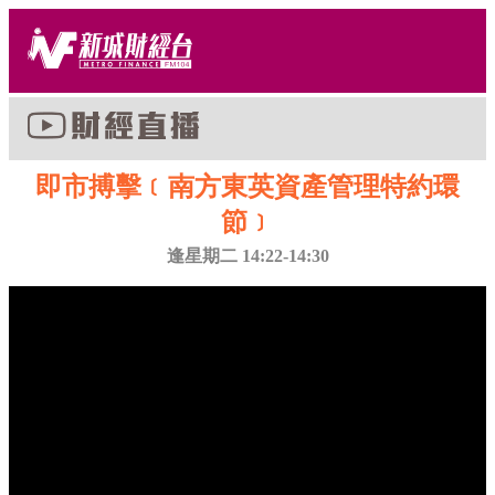
即市搏擊﹝南方東英資產管理特約環
節﹞
逢星期二 14:22-14:30