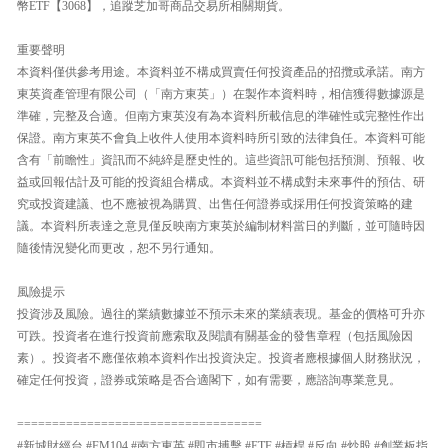
幣ETF【3068】，追蹤芝加哥商品交易所相關期貨。
重要聲明
本資料僅供參考用途。本資料並不構成買賣任何投資產品的招攬或承諾。南方
東英資產管理有限公司（「南方東英」）在製作本資料時，相信獲得數據源是
準確，完整及合適。但南方東英沒有為本資料所載信息的準確性或完整性作出
保證。南方東英不會負上收件人使用本資料時所引致的法律負任。本資料可能
含有「前瞻性」資訊而不純綷是歷史性的。這些資訊可能包括預測、預報、收
益或回報估計及可能的投資組合構成。本資料並不構成對未來事件的預估、研
究或投資建議、也不應被視為購買、出售任何證券或採用任何投資策略的建
議。本資料所表達之意見僅反映南方東英於編制材料當日的判斷，並可隨時因
隨後情況變化而更改，恕不另行通知。
風險提示
投資涉及風險。過往的業績數據並不預示未來的業績表現。基金的價格可升亦
可跌。投資者在進行投資前應索取及閱讀有關基金的發售章程（包括風險因
素）。投資者不應僅依賴本資料作出投資決定。投資者應根據個人財務狀況，
確定任何投資，證券或策略是否合適閣下，如有需要，應諮詢專業意見。
===================================
#新城財經台 #FM104 #南方東英 #即市搏擊 #ETF #槓桿 #反向 #炒股 #創業板指