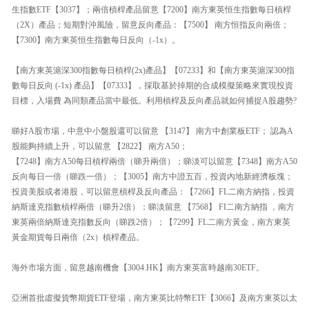
生指數ETF【3037】；兩倍槓桿產品留意【7200】南方東英恒生指數每日槓桿
（2X）產品；短期對沖風險，留意反向產品：【7500】 南方恒指反向兩倍；
【7300】南方東英恒生指數每日反向（-1x）。
【南方東英滬深300指數每日槓桿(2x)產品】【07233】和【南方東英滬深300指
數每日反向 (-1x) 產品】【07333】，採取基於掉期的合成模擬策略來實現投資
目標，入場費 為同類產品當中最低。利用槓桿及反向產品就如何捕捉A股趨勢?
睇好A股市場，中意中小盤股還可以留意 【3147】 南方中創業板ETF； 認為A
股能夠持續上升，可以留意 【2822】 南方A50；
【7248】南方A50每日槓桿兩倍（睇升兩倍）；睇淡可以留意【7348】南方A50
反向每日一倍（睇跌一倍）；【3005】南方中證五百，投資內地新經濟板塊；
投資美股或者港股，可以留意槓桿及反向產品：【7266】FL二南方納指，投資
納斯達克指數槓桿兩倍（睇升2倍）；睇淡留意 【7568】 FI二南方納指 ，南方
東英兩倍納斯達克指數反向（睇跌2倍）；【7299】FL二南方黃金，南方東英
黃金期貨每日兩倍（2x）槓桿產品。
海外市場方面，留意越南機會【3004.HK】南方東英富時越南30ETF。
亞洲首批虛擬貨幣期貨ETF登場，南方東英比特幣ETF【3066】及南方東英以太