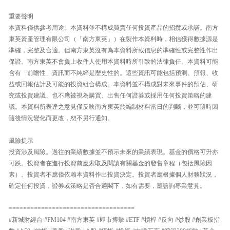
重要聲明
本資料僅供參考用途。本資料並不構成買賣任何投資產品的招攬或承諾。南方
東英資產管理有限公司（「南方東英」）在製作本資料時，相信獲得數據源是
準確，完整及合適。但南方東英沒有為本資料所載信息的準確性或完整性作出
保證。南方東英不會負上收件人使用本資料時所引致的法律負任。本資料可能
含有「前瞻性」資訊而不純綷是歷史性的。這些資訊可能包括預測、預報、收
益或回報估計及可能的投資組合構成。本資料並不構成對未來事件的預估、研
究或投資建議、也不應被視為購買、出售任何證券或採用任何投資策略的建
議。本資料所表達之意見僅反映南方東英於編制材料當日的判斷，並可隨時因
隨後情況變化而更改，恕不另行通知。
風險提示
投資涉及風險。過往的業績數據並不預示未來的業績表現。基金的價格可升亦
可跌。投資者在進行投資前應索取及閱讀有關基金的發售章程（包括風險因
素）。投資者不應僅依賴本資料作出投資決定。投資者應根據個人財務狀況，
確定任何投資，證券或策略是否合適閣下，如有需要，應諮詢專業意見。
===================================
#新城財經台 #FM104 #南方東英 #即市搏擊 #ETF #槓桿 #反向 #炒股 #創業板指