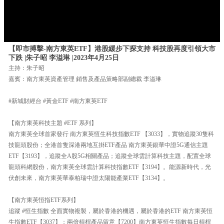
【即市搏擊-南方東英ETF】港股緩步下探支持 科技股再度引領大市
下跌 |朱子昭 李溢琳 |2023年4月25日
主持：朱子昭
嘉賓：南方東英資產管理 銷售及產品策略部副總裁 李溢琳
#新城財經台 #黃金ETF #南方東英ETF
【南方東英科技主題 #ETF 系列】
南方東英全球首家發行 南方東英恆生科技指數ETF 【3033】，實物追蹤30隻科
技龍頭股份；全港首隻深港兩地互掛ETF產品 南方東英銀華中證5G通信主題
ETF【3193】，追蹤全A股5G相關產品；追蹤全球雲計算科技主題，配置全球
龍頭科網股份，南方東英全球雲計算科技指數ETF【3194】。能源新時代，光
伏創未來，南方東英華泰柏瑞中證太陽能產業ETF【3134】。
【南方東英恒指ETF系列】
追蹤 #恒生指數 全面實物複製，屬於香港的機遇，屬於香港的ETF 南方東英恒
生指數ETF【3037】；兩倍槓桿產品留意【7200】南方東英恒生指數每日槓桿