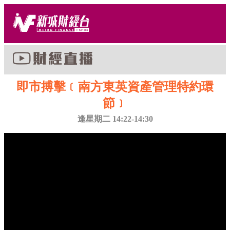
即市搏擊﹝南方東英資產管理特約環
節﹞
逢星期二 14:22-14:30