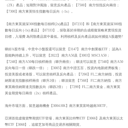
（2X）產品；短期對沖風險，留意反向產品：【7500】 南方恒指反向兩倍；
【7300】南方東英恒生指數每日反向（-1x）。
【南方東英滬深300指數每日槓桿(2x)產品】【07233】和【南方東英滬深300指
數每日反向 (-1x) 產品】【07333】，採取基於掉期的合成模擬策略來實現投資
目標，入場費 為同類產品當中最低。利用槓桿及反向產品就如何捕捉A股趨勢?
睇好A股市場，中意中小盤股還可以留意 【3147】 南方中創業板ETF； 認為A
股能夠持續上升，可以留意 【2822】 南方A50及【3003】MSCI A50；
【7248】南方A50每日槓桿兩倍（睇升兩倍）；睇淡可以留意【7348】南方A50
反向每日一倍（睇跌一倍）；【3005】南方中證五百，投資內地新經濟板塊；
投資美股或者港股，可以留意槓桿及反向產品：【7266】FL二南方納指，投資
納斯達克指數槓桿兩倍（睇升2倍）；睇淡留意 【7568】 FI二南方納指 ，南方
東英兩倍納斯達克指數反向（睇跌2倍）；【7299】FL二南方黃金，南方東英
黃金期貨每日兩倍（2x）槓桿產品。
海外市場方面，留意越南機會【3004.HK】南方東英富時越南30ETF。
亞洲首批虛擬貨幣期貨ETF登場，南方東英比特幣ETF【3066】及南方東英以太
幣ETF【3068】，追蹤芝加哥商品交易所相關期貨。