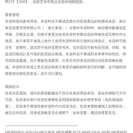
幣ETF【3068】，追蹤芝加哥商品交易所相關期貨。
重要聲明
本資料僅供參考用途。本資料並不構成買賣任何投資產品的招攬或承諾。南方
東英資產管理有限公司（「南方東英」）在製作本資料時，相信獲得數據源是
準確，完整及合適。但南方東英沒有為本資料所載信息的準確性或完整性作出
保證。南方東英不會負上收件人使用本資料時所引致的法律負任。本資料可能
含有「前瞻性」資訊而不純綷是歷史性的。這些資訊可能包括預測、預報、收
益或回報估計及可能的投資組合構成。本資料並不構成對未來事件的預估、研
究或投資建議、也不應被視為購買、出售任何證券或採用任何投資策略的建
議。本資料所表達之意見僅反映南方東英於編制材料當日的判斷，並可隨時因
隨後情況變化而更改，恕不另行通知。
風險提示
投資涉及風險。過往的業績數據並不預示未來的業績表現。基金的價格可升亦
可跌。投資者在進行投資前應索取及閱讀有關基金的發售章程（包括風險因
素）。投資者不應僅依賴本資料作出投資決定。投資者應根據個人財務狀況，
確定任何投資，證券或策略是否合適閣下，如有需要，應諮詢專業意見。
===================================
#新城財經台 #FM104 #南方東英 #即市搏擊 #ETF #槓桿 #反向 #炒股 #創業板指