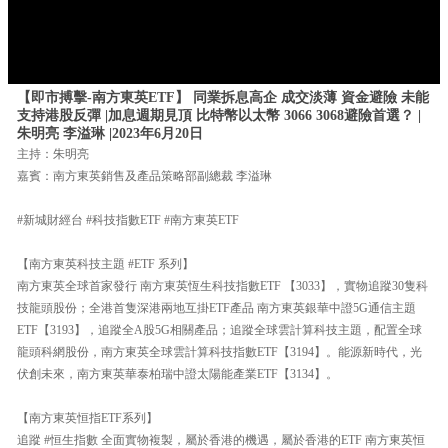
【即市搏擊-南方東英ETF】 同業拆息高企 成交淡薄 資金避險 未能
支持港股反彈 |加息週期見頂 比特幣以太幣 3066 3068避險首選？ |
朱明亮 李溢琳 |2023年6月20日
主持：朱明亮
嘉賓：南方東英銷售及產品策略部副總裁 李溢琳
#新城財經台 #科技指數ETF #南方東英ETF
【南方東英科技主題 #ETF 系列】
南方東英全球首家發行 南方東英恆生科技指數ETF 【3033】，實物追蹤30隻科
技龍頭股份；全港首隻深港兩地互掛ETF產品 南方東英銀華中證5G通信主題
ETF【3193】，追蹤全A股5G相關產品；追蹤全球雲計算科技主題，配置全球
龍頭科網股份，南方東英全球雲計算科技指數ETF【3194】。能源新時代，光
伏創未來，南方東英華泰柏瑞中證太陽能產業ETF【3134】。
【南方東英恒指ETF系列】
追蹤 #恒生指數 全面實物複製，屬於香港的機遇，屬於香港的ETF 南方東英恒