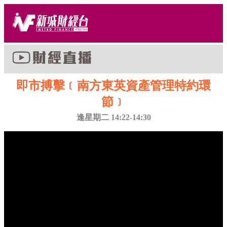
即市搏擊﹝南方東英資產管理特約環
節﹞
逢星期二 14:22-14:30