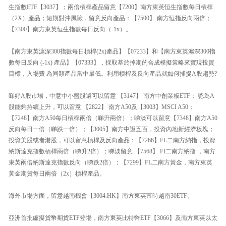
生指數ETF【3037】；兩倍槓桿產品留意【7200】南方東英恒生指數每日槓桿
（2X）產品；短期對沖風險，留意反向產品：【7500】 南方恒指反向兩倍；
【7300】南方東英恒生指數每日反向（-1x）。
【南方東英滬深300指數每日槓桿(2x)產品】【07233】和【南方東英滬深300指
數每日反向 (-1x) 產品】【07333】，採取基於掉期的合成模擬策略來實現投資
目標，入場費 為同類產品當中最低。利用槓桿及反向產品就如何捕捉A股趨勢?
睇好A股市場，中意中小盤股還可以留意 【3147】 南方中創業板ETF； 認為A
股能夠持續上升，可以留意 【2822】 南方A50及【3003】MSCI A50；
【7248】南方A50每日槓桿兩倍（睇升兩倍）；睇淡可以留意【7348】南方A50
反向每日一倍（睇跌一倍）；【3005】南方中證五百，投資內地新經濟板塊；
投資美股或者港股，可以留意槓桿及反向產品：【7266】FL二南方納指，投資
納斯達克指數槓桿兩倍（睇升2倍）；睇淡留意 【7568】 FI二南方納指 ，南方
東英兩倍納斯達克指數反向（睇跌2倍）；【7299】FL二南方黃金，南方東英
黃金期貨每日兩倍（2x）槓桿產品。
海外市場方面，留意越南機會【3004.HK】南方東英富時越南30ETF。
亞洲首批虛擬貨幣期貨ETF登場，南方東英比特幣ETF【3066】及南方東英以太