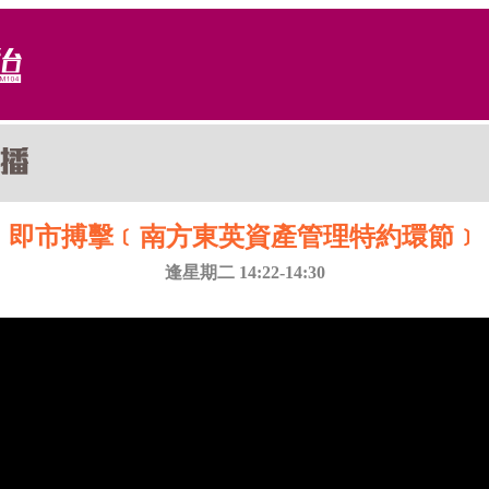
即市搏擊﹝南方東英資產管理特約環節﹞
逢星期二 14:22-14:30