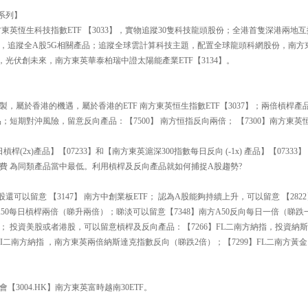
 系列】
東英恆生科技指數ETF 【3033】，實物追蹤30隻科技龍頭股份；全港首隻深港兩地互
93】，追蹤全A股5G相關產品；追蹤全球雲計算科技主題，配置全球龍頭科網股份，南
時代，光伏創未來，南方東英華泰柏瑞中證太陽能產業ETF【3134】。
複製，屬於香港的機遇，屬於香港的ETF 南方東英恒生指數ETF【3037】；兩倍槓桿產
；短期對沖風險，留意反向產品：【7500】 南方恒指反向兩倍； 【7300】南方東英
槓桿(2x)產品】【07233】和【南方東英滬深300指數每日反向 (-1x) 產品】【073
費 為同類產品當中最低。利用槓桿及反向產品就如何捕捉A股趨勢?
可以留意 【3147】 南方中創業板ETF； 認為A股能夠持續上升，可以留意 【2822】 
】南方A50每日槓桿兩倍（睇升兩倍）；睇淡可以留意【7348】南方A50反向每日一倍（睇跌
； 投資美股或者港股，可以留意槓桿及反向產品：【7266】FL二南方納指，投資納
】 FI二南方納指 ，南方東英兩倍納斯達克指數反向（睇跌2倍）；【7299】FL二南方
3004.HK】南方東英富時越南30ETF。