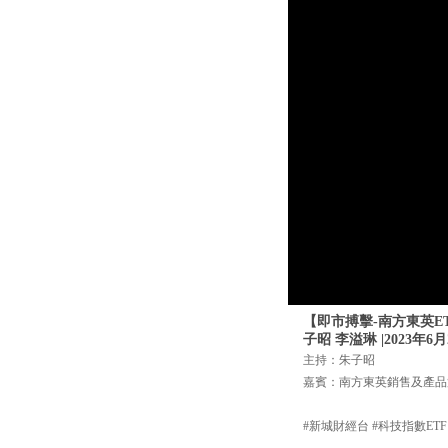
【即市搏擊-南方東英ET
子昭 李溢琳 |2023年6月
主持：朱子昭
嘉賓：南方東英銷售及產品
#新城財經台 #科技指數ETF