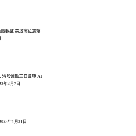
通脹數據 美股高位震蕩
日
 港股連跌三日反彈 AI
23年2月7日
023年1月31日