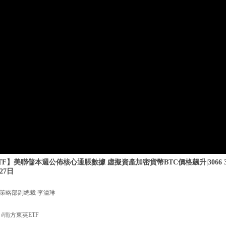
F】美聯儲本週公佈核心通脹數據 虛擬資產加密貨幣BTC價格飆升|3066 3
27日
策略部副總裁 李溢琳
 #南方東英ETF