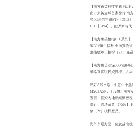
【南方東英科技主題 #ETF
南方東英全球首家發行 南方
證5G通信主題ETF【31
ETF【3194】。能源新
【南方東英恒指ETF系列】
追蹤 #恒生指數 全面實物
生指數每日槓桿（2X）產品
【南方東英滬深300指數每日
策略來實現投資目標，入場
睇好A股市場，中意中小盤股還
MSCI A50；【7248
五百，投資內地新經濟板塊
倍）；睇淡留意 【7568
倍（2x）槓桿產品。
海外市場方面，留意越南機會【