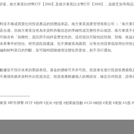
登場，南方東英比特幣ETF【3066】及南方東英以太幣ETF【3068】，追蹤芝加哥商
料並不構成買賣任何投資產品的招攬或承諾。南方東英資產管理有限公司（「南方東
及合適。但南方東英沒有為本資料所載信息的準確性或完整性作出保證。南方東英不
可能含有「前瞻性」資訊而不純綷是歷史性的。這些資訊可能包括預測、預報、收益
未來事件的預估、研究或投資建議、也不應被視為購買、出售任何證券或採用任何投
編制材料當日的判斷，並可隨時因隨後情況變化而更改，恕不另行通知。
數據並不預示未來的業績表現。基金的價格可升亦可跌。投資者在進行投資前應索取
不應僅依賴本資料作出投資決定。投資者應根據個人財務狀況，確定任何投資，證券
===============
東英 #即市搏擊 #ETF #槓桿 #反向 #炒股 #創業板指數 #A50 #納指 #美股 #港股 #A股 