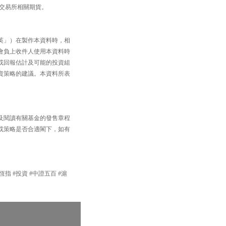
品交易所相關期貨。
英」）在製作本資料時，相
會負上收件人使用本資料時
或回報估計及可能的投資組
資策略的建議。本資料所表
及閱讀有關基金的發售章程
或策略是否合適閣下，如有
#恆指 #投資 #中證五百 #滬