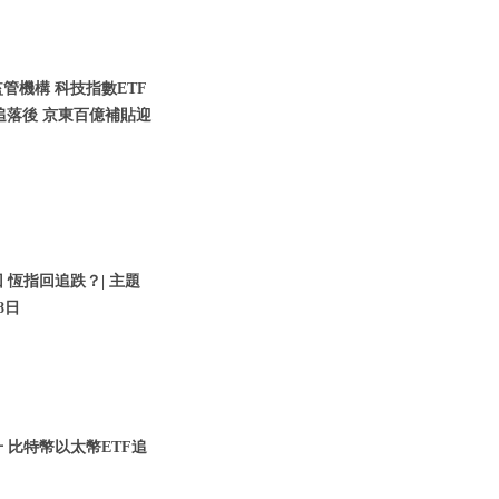
管機構 科技指數ETF
追落後 京東百億補貼迎
 恆指回追跌？| 主題
8日
升 比特幣以太幣ETF追