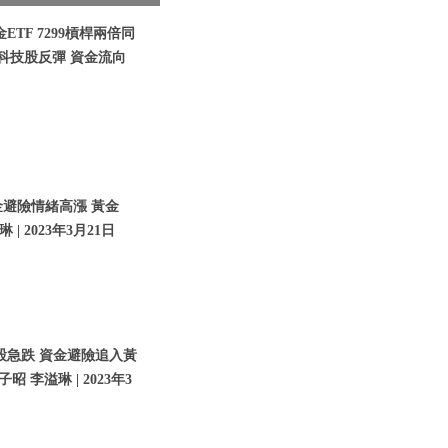
TF 7299槓桿兩倍同
 科技股反彈 資金流向
金避險情緒高漲 黃金
| 2023年3月21日
股急跌 資金避險追入黃
子昭 李溢琳 | 2023年3