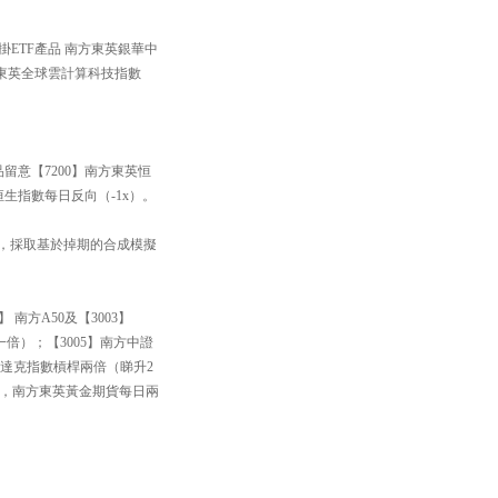
掛ETF產品 南方東英銀華中
方東英全球雲計算科技指數
品留意【7200】南方東英恒
恒生指數每日反向（-1x）。
33】，採取基於掉期的合成模擬
南方A50及【3003】
一倍）；【3005】南方中證
斯達克指數槓桿兩倍（睇升2
黃金，南方東英黃金期貨每日兩