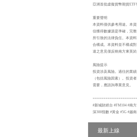
亞洲首批虛擬貨幣期貨ETF
重要聲明
本資料僅供參考用途。本資
信獲得數據源是準確，完整
所引致的法律負任。本資料
合構成。本資料並不構成對
達之意見僅反映南方東英於
風險提示
投資涉及風險。過往的業績
（包括風險因素）。投資者
需要，應諮詢專業意見。
====================
#新城財經台 #FM104 #南方
深300指數 #黃金 #5G #越南
最新上線