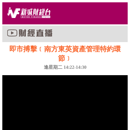
即市搏擊﹝南方東英資產管理特約環
節﹞
逢星期二 14:22-14:30