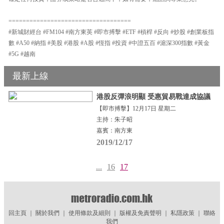
===================================
#新城財經台 #FM104 #南方東英 #即市搏擊 #ETF #槓桿 #反向 #炒股 #創業板指
數 #A50 #納指 #美股 #港股 #A股 #恆指 #投資 #中證五百 #滬深300指數 #黃金
#5G #越南
最新上線
港股反彈浪明顯 受惠貿易戰達成協議
【即市搏擊】12月17日 星期二
主持：朱子昭
嘉賓：南方東
2019/12/17
...
16
17
回主頁
｜
關於我們
｜
使用條款及細則
｜
版權及免責聲明
｜
私隱政策
｜
聯絡
我們