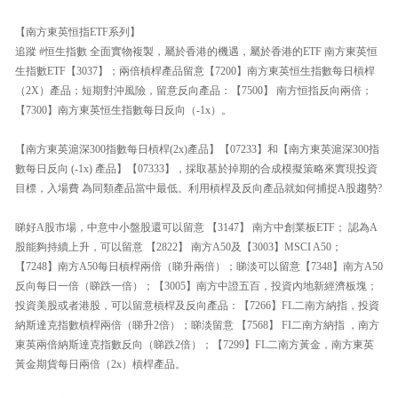
【南方東英恒指ETF系列】
追蹤 #恒生指數 全面實物複製，屬於香港的機遇，屬於香港的ETF 南方東英恒
生指數ETF【3037】；兩倍槓桿產品留意【7200】南方東英恒生指數每日槓桿
（2X）產品；短期對沖風險，留意反向產品：【7500】 南方恒指反向兩倍；
【7300】南方東英恒生指數每日反向（-1x）。
【南方東英滬深300指數每日槓桿(2x)產品】【07233】和【南方東英滬深300指
數每日反向 (-1x) 產品】【07333】，採取基於掉期的合成模擬策略來實現投資
目標，入場費 為同類產品當中最低。利用槓桿及反向產品就如何捕捉A股趨勢?
睇好A股市場，中意中小盤股還可以留意 【3147】 南方中創業板ETF； 認為A
股能夠持續上升，可以留意 【2822】 南方A50及【3003】MSCI A50；
【7248】南方A50每日槓桿兩倍（睇升兩倍）；睇淡可以留意【7348】南方A50
反向每日一倍（睇跌一倍）；【3005】南方中證五百，投資內地新經濟板塊；
投資美股或者港股，可以留意槓桿及反向產品：【7266】FL二南方納指，投資
納斯達克指數槓桿兩倍（睇升2倍）；睇淡留意 【7568】 FI二南方納指 ，南方
東英兩倍納斯達克指數反向（睇跌2倍）；【7299】FL二南方黃金，南方東英
黃金期貨每日兩倍（2x）槓桿產品。