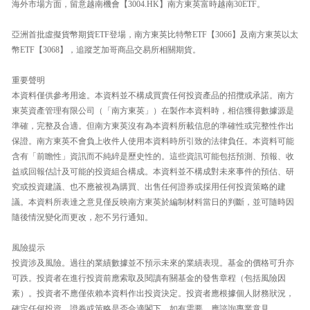
海外市場方面，留意越南機會【3004.HK】南方東英富時越南30ETF。
亞洲首批虛擬貨幣期貨ETF登場，南方東英比特幣ETF【3066】及南方東英以太
幣ETF【3068】，追蹤芝加哥商品交易所相關期貨。
重要聲明
本資料僅供參考用途。本資料並不構成買賣任何投資產品的招攬或承諾。南方
東英資產管理有限公司（「南方東英」）在製作本資料時，相信獲得數據源是
準確，完整及合適。但南方東英沒有為本資料所載信息的準確性或完整性作出
保證。南方東英不會負上收件人使用本資料時所引致的法律負任。本資料可能
含有「前瞻性」資訊而不純綷是歷史性的。這些資訊可能包括預測、預報、收
益或回報估計及可能的投資組合構成。本資料並不構成對未來事件的預估、研
究或投資建議、也不應被視為購買、出售任何證券或採用任何投資策略的建
議。本資料所表達之意見僅反映南方東英於編制材料當日的判斷，並可隨時因
隨後情況變化而更改，恕不另行通知。
風險提示
投資涉及風險。過往的業績數據並不預示未來的業績表現。基金的價格可升亦
可跌。投資者在進行投資前應索取及閱讀有關基金的發售章程（包括風險因
素）。投資者不應僅依賴本資料作出投資決定。投資者應根據個人財務狀況，
確定任何投資，證券或策略是否合適閣下，如有需要，應諮詢專業意見。