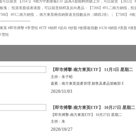
以留意 【3147】 #南方中創業板ETF 認為A股能夠持續上升，可以留意 【2822】 #
板塊； 投資美股或者港股，可以留意槓桿及反向產品：【7266】#FL二南方納指，
568】 #FI二南方納指 ， 南方東英兩倍納斯達克指數反向（睇跌2倍）；【7500】 
===============
東英 #即市搏擊 #李雪恒 #ETF #槓桿 #反向 #炒股 #創業板指數 #A50 #納指 #美股 #港股
李雪恒
【即市搏擊-南方東英ETF】 11月3日 星期二
主持：朱子昭
嘉賓：南方東英資產管理 銷售及產品策略部 E
2020/11/03
【即市搏擊-南方東英ETF】 10月27日 星期二
【即市搏擊-南方東英ETF】 10月27日 星期二
主持：朱
2020/10/27