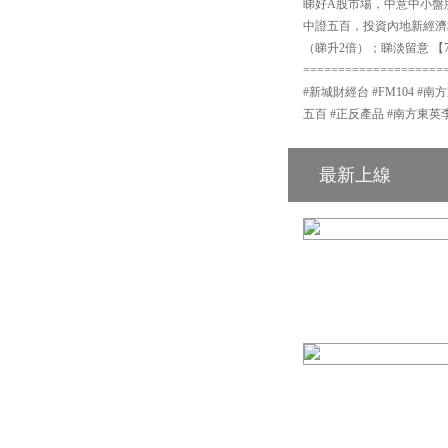
睇好A股市場，中意中小盤股可
中證五百，投資內地新經濟
（睇升2倍）；睇淡留意 【7
====================
#新城財經台 #FM104 #南方
五百 #正反產品 #南方東英
最新上線