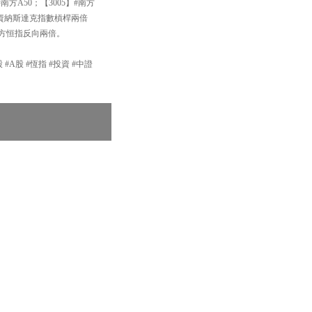
南方A50；【3005】#南方
投資納斯達克指數槓桿兩倍
#南方恒指反向兩倍。
 #A股 #恆指 #投資 #中證