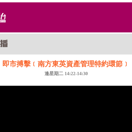
即市搏擊﹝南方東英資產管理特約環節﹞
逢星期二 14:22-14:30