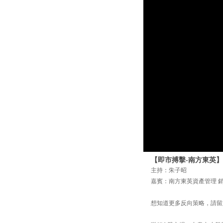
【即市搏擊-南方東英】5
主持：朱子昭
嘉賓：南方東英資產管理 
想知道更多反向策略，請留