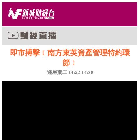
即市搏擊﹝南方東英資產管理特約環
節﹞
逢星期二 14:22-14:30