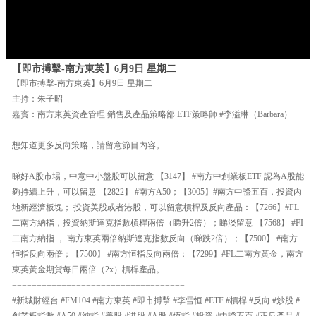
【即市搏擊-南方東英】6月9日 星期二
【即市搏擊-南方東英】6月9日 星期二
主持：朱子昭
嘉賓：南方東英資產管理 銷售及產品策略部 ETF策略師 #李溢琳（Barbara）
想知道更多反向策略，請留意節目內容。
睇好A股市場，中意中小盤股可以留意 【3147】 #南方中創業板ETF 認為A股能
夠持續上升，可以留意 【2822】 #南方A50；【3005】#南方中證五百，投資內
地新經濟板塊； 投資美股或者港股，可以留意槓桿及反向產品：【7266】#FL
二南方納指，投資納斯達克指數槓桿兩倍（睇升2倍）；睇淡留意 【7568】 #FI
二南方納指 ， 南方東英兩倍納斯達克指數反向（睇跌2倍）；【7500】 #南方
恒指反向兩倍；【7500】 #南方恒指反向兩倍；【7299】#FL二南方黃金，南方
東英黃金期貨每日兩倍（2x）槓桿產品。
===================================
#新城財經台 #FM104 #南方東英 #即市搏擊 #李雪恒 #ETF #槓桿 #反向 #炒股 #
創業板指數 #A50 #納指 #美股 #港股 #A股 #恆指 #投資 #中證五百 #正反產品 #