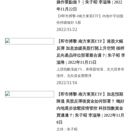
操作要點做？｜朱子昭 李溢琳 | 2022
年11月22日
【#即市搏擊-#南方東英ETF】內地中字頭股
份持續做好 A股
2022/11/22
【即市搏擊-南方東英ETF】港股大幅
反彈 加息放緩美股打開上升空間 槓桿
反向產品咩位部署最合適？| 朱子昭 李
溢琳 | 2022年11月15日
上證指數漲超1%，券商股領漲，光大證券等
漲停。北向資金實際淨
2022/11/16
【即市搏擊-南方東英ETF】加息預期
降溫 美股反彈後資金如何部署？ 哋好
內地逐步放鬆疫情管控 科技指數資金
買邊邊？| 朱子昭 李溢琳 | 2022年11月
8日
主持：朱子昭