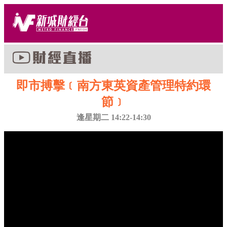
即市搏擊﹝南方東英資產管理特約環
節﹞
逢星期二 14:22-14:30