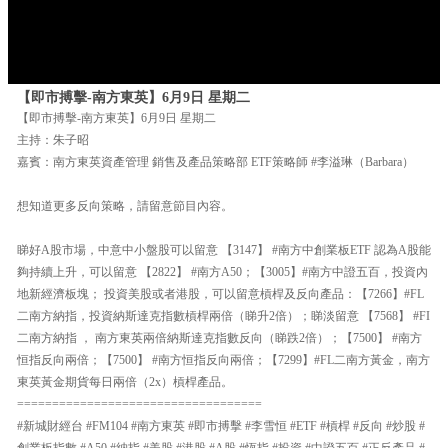
【即市搏擊-南方東英】6月9日 星期二
【即市搏擊-南方東英】6月9日 星期二
主持：朱子昭
嘉賓：南方東英資產管理 銷售及產品策略部 ETF策略師 #李溢琳（Barbara）
想知道更多反向策略，請留意節目內容。
睇好A股市場，中意中小盤股可以留意 【3147】 #南方中創業板ETF 認為A股能
夠持續上升，可以留意 【2822】 #南方A50；【3005】#南方中證五百，投資內
地新經濟板塊； 投資美股或者港股，可以留意槓桿及反向產品：【7266】#FL
二南方納指，投資納斯達克指數槓桿兩倍（睇升2倍）；睇淡留意 【7568】 #FI
二南方納指 ， 南方東英兩倍納斯達克指數反向（睇跌2倍）；【7500】 #南方
恒指反向兩倍；【7500】 #南方恒指反向兩倍；【7299】#FL二南方黃金，南方
東英黃金期貨每日兩倍（2x）槓桿產品。
===================================
#新城財經台 #FM104 #南方東英 #即市搏擊 #李雪恒 #ETF #槓桿 #反向 #炒股 #
創業板指數 #A50 #納指 #美股 #港股 #A股 #恆指 #投資 #中證五百 #正反產品 #