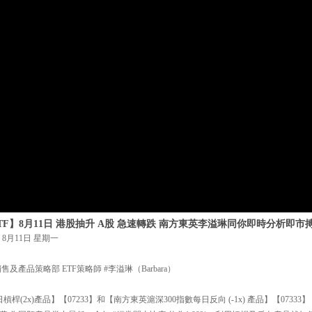
TF】8月11日 港股抽升 A股 急速轉跌 南方東英李溢琳同你即時分析即市
8月11日 星期一
及產品策略部 ETF策略師 #李溢琳（Barbara）
槓桿(2x)產品】【07233】和【南方東英滬深300指數每日反向 (-1x) 產品】【073