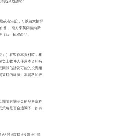
何捕捉A股趨勢?
資美股或者港股，可以留意槓桿
方納指 ， 南方東英兩倍納斯
倍（2x）槓桿產品。
英」）在製作本資料時，相
會負上收件人使用本資料時
或回報估計及可能的投資組
資策略的建議。本資料所表
及閱讀有關基金的發售章程
或策略是否合適閣下，如有
 #A股 #恆指 #投資 #中證