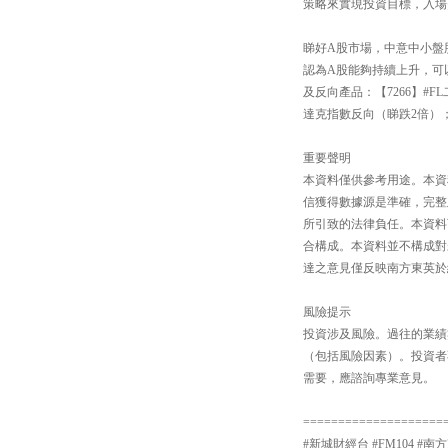
策略來實現投資目標，入場費
睇好A股市場，中意中小盤股還
認為A股能夠持續上升，可以
及反向產品：【7266】#F
達克指數反向（睇跌2倍）；
重要聲明
本資料僅供參考用途。本資
信獲得數據源是準確，完整
所引致的法律負任。本資料
合構成。本資料並不構成對
達之意見僅反映南方東英於
風險提示
投資涉及風險。過往的業績
（包括風險因素）。投資者
需要，應諮詢專業意見。
====================
#新城財經台 #FM104 #南方