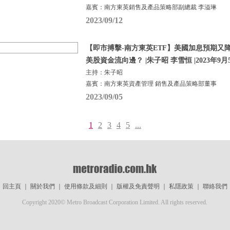
嘉賓：南方東英銷售及產品策略部副總裁 李溢琳
2023/09/12
【即市搏擊-南方東英ETF】美國加息預期又
美股資金流向邊？ |朱子昭 李雪恒 |2023年9月
主持：朱子昭
嘉賓：南方東英資產管理 銷售及產品策略部董事
2023/09/05
1
2
3
4
5
...
回主頁
｜
關於我們
｜
使用條款及細則
｜
版權及免責聲明
｜
私隱政策
｜
聯絡我們
Copyright 2020© Metro Broadcast Corporation Limited. All rights reserved.