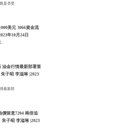
技股是否受
00美元 3066資金流
023年10月24日
元
張 油金行情最新部署策
朱子昭 李溢琳 |2023
行情最新部
價留意7204 兩倍追
子昭 李溢琳 |2023