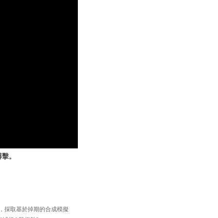
搏擊。
33】，採取基於掉期的合成模擬