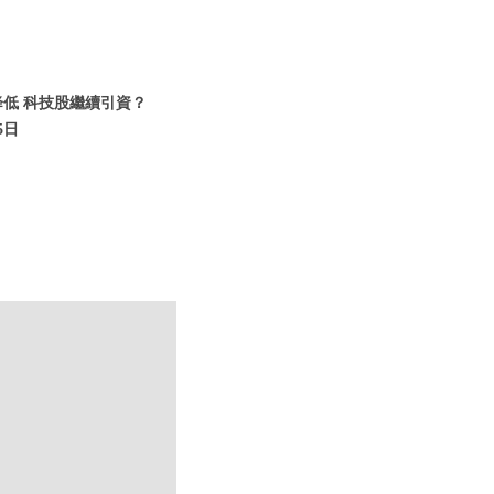
降低 科技股繼續引資？
5日