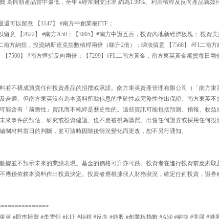
 為同類產品當中最低，全年 #經常開支比率 約為1.99%。利用槓桿及反向產品就如
可以留意 【3147】 #南方中創業板ETF；
留意 【2822】 #南方A50；【3005】#南方中證五百，投資內地新經濟板塊； 投
L二南方納指，投資納斯達克指數槓桿兩倍（睇升2倍）；睇淡留意 【7568】 #FI二南
【7500】 #南方恒指反向兩倍；【7299】#FL二南方黃金，南方東英黃金期貨每日兩
料並不構成買賣任何投資產品的招攬或承諾。南方東英資產管理有限公司（「南方東
及合適。但南方東英沒有為本資料所載信息的準確性或完整性作出保證。南方東英不
可能含有「前瞻性」資訊而不純綷是歷史性的。這些資訊可能包括預測、預報、收益
未來事件的預估、研究或投資建議、也不應被視為購買、出售任何證券或採用任何投
編制材料當日的判斷，並可隨時因隨後情況變化而更改，恕不另行通知。
數據並不預示未來的業績表現。基金的價格可升亦可跌。投資者在進行投資前應索取
不應僅依賴本資料作出投資決定。投資者應根據個人財務狀況，確定任何投資，證券
===============
東英 #即市搏擊 #李雪恒 #ETF #槓桿 #反向 #炒股 #創業板指數 #A50 #納指 #美股 #港股