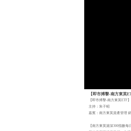
【即市搏擊-南方東英E
【即市搏擊-南方東英ETF】 
主持：朱子昭
嘉賓：南方東英資產管理 銷售
【南方東英滬深300指數每日