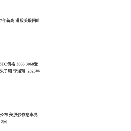
07年新高 港股美股回吐
價格 3066 3068受
子昭 李溢琳 |2023年
將公布 美股炒作息率見
12日