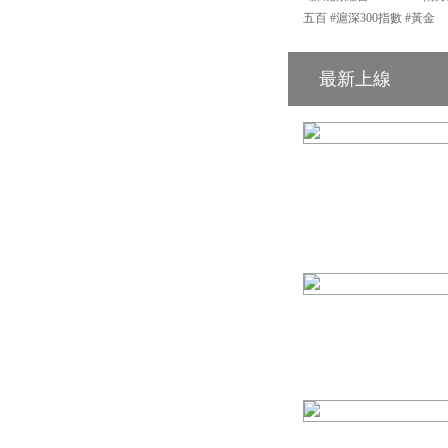
五百 #滬深300指數 #黃金
最新上線