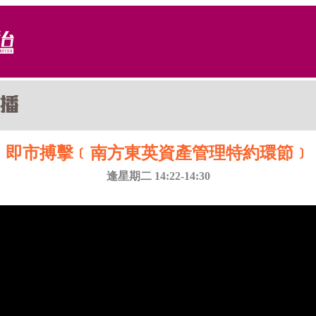
即市搏擊﹝南方東英資產管理特約環節﹞
逢星期二 14:22-14:30