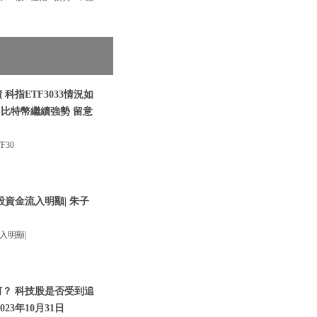
科指ETF3033情況如
|比特幣繼續強勢 留意
30
股資金流入明顯| 朱子
入明顯|
何？ 科技股是否受到追
023年10月31日