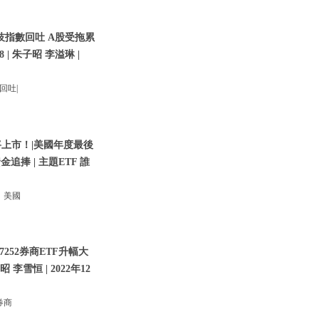
技指數回吐 A股受拖累
8 | 朱子昭 李溢琳 |
回吐|
將上市！|美國年度最後
金追捧 | 主題ETF 誰
！美國
252券商ETF升幅大
李雪恒 | 2022年12
券商