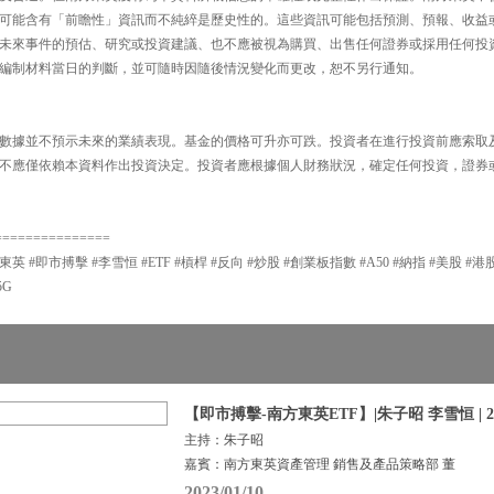
可能含有「前瞻性」資訊而不純綷是歷史性的。這些資訊可能包括預測、預報、收益
未來事件的預估、研究或投資建議、也不應被視為購買、出售任何證券或採用任何投
編制材料當日的判斷，並可隨時因隨後情況變化而更改，恕不另行通知。
數據並不預示未來的業績表現。基金的價格可升亦可跌。投資者在進行投資前應索取
不應僅依賴本資料作出投資決定。投資者應根據個人財務狀況，確定任何投資，證券
===============
東英 #即市搏擊 #李雪恒 #ETF #槓桿 #反向 #炒股 #創業板指數 #A50 #納指 #美股 #港股
5G
【即市搏擊-南方東英ETF】|朱子昭 李雪恒 | 2
主持：朱子昭
嘉賓：南方東英資產管理 銷售及產品策略部 董
2023/01/10