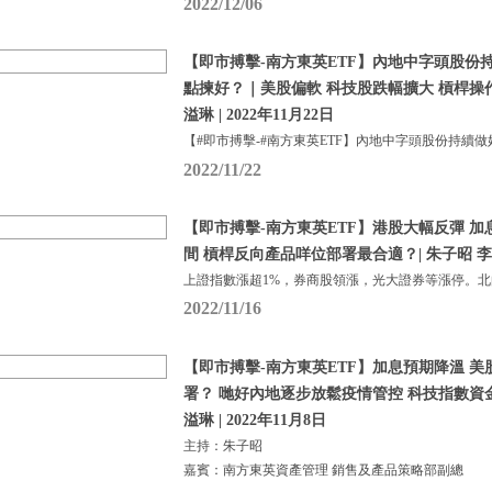
2022/12/06
【即市搏擊-南方東英ETF】內地中字頭股份持續做好
點揀好？｜美股偏軟 科技股跌幅擴大 槓桿操
溢琳 | 2022年11月22日
【#即市搏擊-#南方東英ETF】內地中字頭股份持續做
2022/11/22
【即市搏擊-南方東英ETF】港股大幅反彈 
間 槓桿反向產品咩位部署最合適？| 朱子昭 李溢琳 
上證指數漲超1%，券商股領漲，光大證券等漲停。
2022/11/16
【即市搏擊-南方東英ETF】加息預期降溫 
署？ 哋好內地逐步放鬆疫情管控 科技指數資金
溢琳 | 2022年11月8日
主持：朱子昭
嘉賓：南方東英資產管理 銷售及產品策略部副總