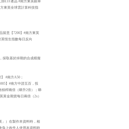
掛ETF產品 #南方東英銀華
#南方東英全球雲計算科技指
品留意【7200】#南方東英
方東英恆生指數每日反向
33】，採取基於掉期的合成模擬
】 #南方A50；
005】#南方中證五百，投
數槓桿兩倍（睇升2倍）；睇
方東英黃金期貨每日兩倍（2x）
英」）在製作本資料時，相
會負上收件人使用本資料時