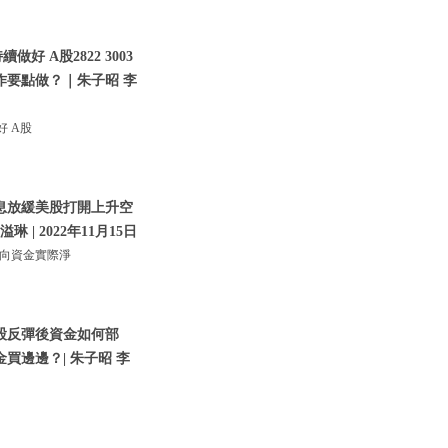
 A股2822 3003
作要點做？｜朱子昭 李
好 A股
加息放緩美股打開上升空
| 2022年11月15日
北向資金實際淨
美股反彈後資金如何部
買邊邊？| 朱子昭 李