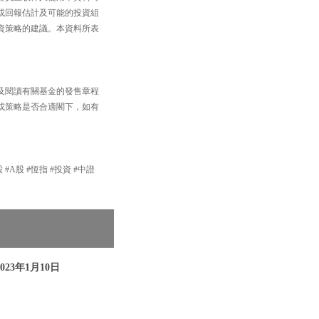
或回報估計及可能的投資組
資策略的建議。本資料所表
及閱讀有關基金的發售章程
或策略是否合適閣下，如有
 #A股 #恆指 #投資 #中證
023年1月10日