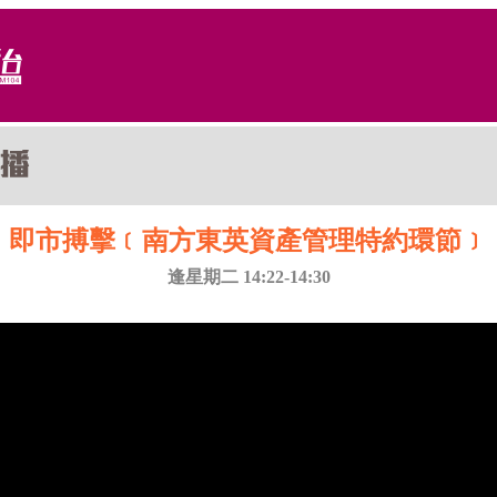
即市搏擊﹝南方東英資產管理特約環節﹞
逢星期二 14:22-14:30