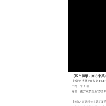
【即市搏擊 - 南方東英E
【#即市搏擊-#南方東英ETF
主持：朱子昭
嘉賓：南方東英資產管理 銷售
【#南方東英科技主題ETF