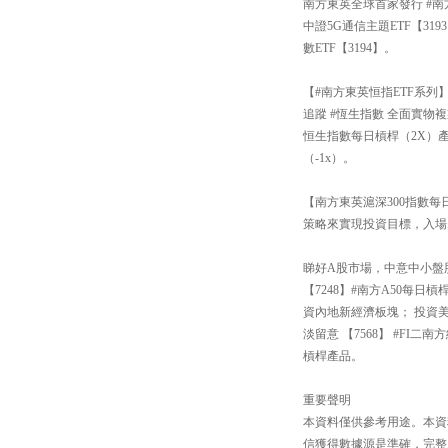
南方東英全球首家發行 #南
中證5G通信主題ETF【3
數ETF【3194】。
【#南方東英恒指ETF系列
追蹤 #恆生指數 全面實物複
恒生指數每日槓桿（2X）產
（-1x）。
【南方東英滬深300指數每日
策略來實現投資目標，入場
睇好A股市場，中意中小盤股還
【7248】#南方A50每
資內地新經濟板塊； 投資
淡留意 【7568】 #FI
槓桿產品。
重要聲明
本資料僅供參考用途。本資
信獲得數據源是準確，完整