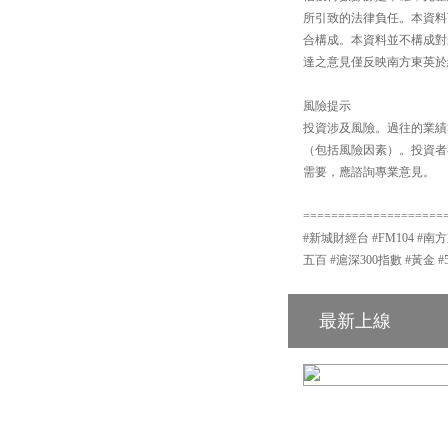
所引致的法律負任。本資料
合構成。本資料並不構成對
達之意見僅反映南方東英於
風險提示
投資涉及風險。過往的業績
（包括風險因素）。投資者
需要，應諮詢專業意見。
====================
#新城財經台 #FM104 #南方
五百 #滬深300指數 #黃金 #
最新上線