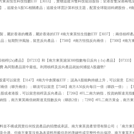
方東英恆生科技指數ETF 【3033】，實物追蹤30隻科技龍頭股份；全港首隻深港兩地互
193】，追蹤全A股5G相關產品；追蹤全球雲計算科技主題，配置全球龍頭科網股份，
】
製，屬於香港的機遇，屬於香港的ETF #南方東英恒生指數ETF【3037】；兩倍槓桿產
品；短期對沖風險，留意反向產品：【7500】 #南方恒指反向兩倍； 【7300】#南
槓桿(2x)產品】【07233】和【南方東英滬深300指數每日反向 (-1x) 產品】【073
費 為同類產品當中最低。利用槓桿及反向產品就如何捕捉A股趨勢?
可以留意 【3147】 #南方中創業板ETF； 認為A股能夠持續上升，可以留意 【2822
日槓桿兩倍（睇升兩倍）；睇淡可以留意【7348】南方A50反向每日一倍（睇跌一倍）；【3
美股或者港股，可以留意槓桿及反向產品：【7266】#FL二南方納指，投資納斯達克指
二南方納指 ，南方東英兩倍納斯達克指數反向（睇跌2倍）；7299】#FL二南方黃金，南
料並不構成買賣任何投資產品的招攬或承諾。南方東英資產管理有限公司（「南方東
及合適。但南方東英沒有為本資料所載信息的準確性或完整性作出保證。南方東英不