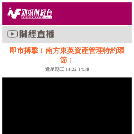
即市搏擊﹝南方東英資產管理特約環
節﹞
逢星期二 14:22-14:30