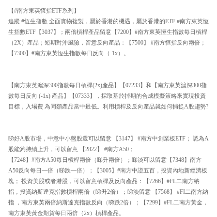
【#南方東英恆指ETF系列】
追蹤 #恆生指數 全面實物複製，屬於香港的機遇，屬於香港的ETF #南方東英恆
生指數ETF【3037】；兩倍槓桿產品留意【7200】#南方東英恆生指數每日槓桿
（2X）產品；短期對沖風險，留意反向產品：【7500】 #南方恒指反向兩倍；
【7300】#南方東英恆生指數每日反向（-1x）。
【南方東英滬深300指數每日槓桿(2x)產品】【07233】和【南方東英滬深300指
數每日反向 (-1x) 產品】【07333】，採取基於掉期的合成模擬策略來實現投資
目標，入場費 為同類產品當中最低。利用槓桿及反向產品就如何捕捉A股趨勢?
睇好A股市場，中意中小盤股還可以留意 【3147】 #南方中創業板ETF； 認為A
股能夠持續上升，可以留意 【2822】 #南方A50；
【7248】#南方A50每日槓桿兩倍（睇升兩倍）；睇淡可以留意【7348】南方
A50反向每日一倍（睇跌一倍）；【3005】#南方中證五百，投資內地新經濟板
塊； 投資美股或者港股，可以留意槓桿及反向產品：【7266】#FL二南方納
指，投資納斯達克指數槓桿兩倍（睇升2倍）；睇淡留意 【7568】 #FI二南方納
指 ，南方東英兩倍納斯達克指數反向（睇跌2倍）；【7299】#FL二南方黃金，
南方東英黃金期貨每日兩倍（2x）槓桿產品。