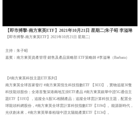
【即市搏擊-南方東英ETF】2021年10月21日 星期二|朱子昭 李溢琳
【即市搏擊-南方東英ETF】2021年10月21日 星期二|
主持：朱子昭
嘉賓：南方東英資產管理 銷售及產品策略部 ETF策略師 #李溢琳（Barbara）
【#南方東英科技主題ETF系列】
南方東英全球首家發行 #南方東英恆生科技指數ETF 【3033】，實物追蹤30隻
科技龍頭股份；全港首隻深港兩地互掛ETF產品 #南方東英銀華中證5G通信主
題ETF【3193】，追蹤全A股5G相關產品；追蹤全球雲計算科技主題，配置全
球龍頭科網股份，#南方東英全球雲計算科技指數ETF【3194】。能源新時代，
光伏創未來，#南方東英華泰柏瑞中證太陽能產業ETF【3134】。