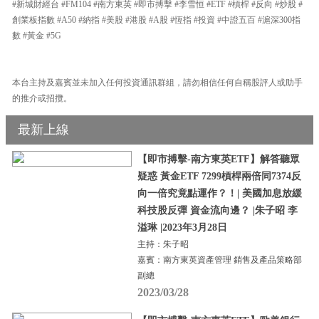
#新城財經台 #FM104 #南方東英 #即市搏擊 #李雪恒 #ETF #槓桿 #反向 #炒股 #
創業板指數 #A50 #納指 #美股 #港股 #A股 #恆指 #投資 #中證五百 #滬深300指
數 #黃金 #5G
本台主持及嘉賓並未加入任何投資通訊群組，請勿相信任何自稱股評人或助手
的推介或招攬。
最新上線
【即市搏擊-南方東英ETF】解答聽眾
疑惑 黃金ETF 7299槓桿兩倍同7374反
向一倍究竟點運作？！| 美國加息放緩
科技股反彈 資金流向邊？ |朱子昭 李
溢琳 |2023年3月28日
主持：朱子昭
嘉賓：南方東英資產管理 銷售及產品策略部
副總
2023/03/28