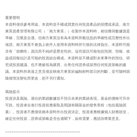
重要聲明
本資料僅供參考用途。本資料並不構成買賣任何投資產品的招攬或承諾。南方
東英資產管理有限公司（「南方東英」）在製作本資料時，相信獲得數據源是
準確，完整及合適。但南方東英沒有為本資料所載信息的準確性或完整性作出
保證。南方東英不會負上收件人使用本資料時所引致的法律負任。本資料可能
含有「前瞻性」資訊而不純綷是歷史性的。這些資訊可能包括預測、預報、收
益或回報估計及可能的投資組合構成。本資料並不構成對未來事件的預估、研
究或投資建議、也不應被視為購買、出售任何證券或採用任何投資策略的建
議。本資料所表達之意見僅反映南方東英於編制材料當日的判斷，並可隨時因
隨後情況變化而更改，恕不另行通知。
風險提示
投資涉及風險。過往的業績數據並不預示未來的業績表現。基金的價格可升亦
可跌。投資者在進行投資前應索取及閱讀有關基金的發售章程（包括風險因
素）。投資者不應僅依賴本資料作出投資決定。投資者應根據個人財務狀況，
確定任何投資，證券或策略是否合適閣下，如有需要，應諮詢專業意見。
===================================