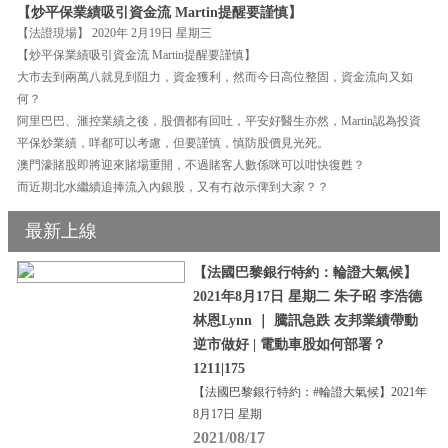
【炒平保業績吸引資金流 Martin提醒要謹慎】
【法證現場】 2020年 2月19日 星期三
【炒平保業績吸引資金流 Martin提醒要謹慎】
大市去到兩萬八就見到阻力，資金獲利，然而今日高位整固，資金流向又如
何？
阿里巴巴、滙控業績之後，股價都有回吐，平安好醫生亦然，Martin認為投資
平保炒業績，咩都可以考慮，但要謹慎，慎防股價見光死。
澳門濠賭股即將迎來賭場重開，不過賭客人數係咪可以咁快復甦？
而近期北水繼續追捧流入內銀股，又有冇啟示俾到大家？？
最新上線
【法國巴黎銀行特約：輪證大氣候】
2021年8月17日 星期二 朱子昭 李浩德
林恩Lynn ｜ 騰訊急跌 友邦業績帶動
逆市做好 | 電動車股如何部署？
1211|175
【法國巴黎銀行特約：#輪證大氣候】2021年
8月17日 星期
2021/08/17