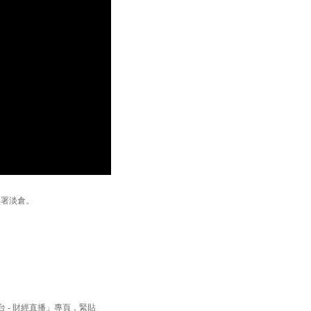
部署淡倉。
經台 - 財經直播」專頁，緊貼