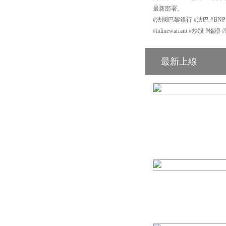
最新部署。
#法國巴黎銀行 #法巴 #BN
#inlinewarrant #炒股 
最新上線