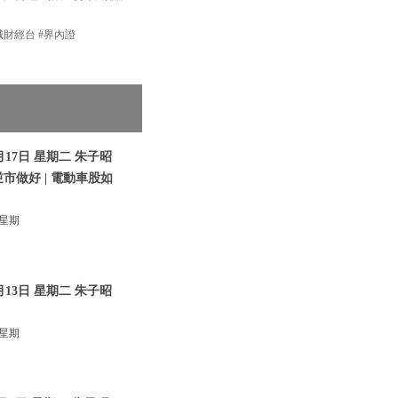
新城財經台 #界內證
17日 星期二 朱子昭
逆市做好 | 電動車股如
 星期
13日 星期二 朱子昭
 星期