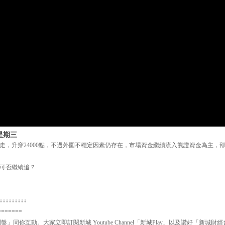
星期三
走，升穿24000點，不過外圍不穩定因素仍存在，市場資金繼續流入熊證資金為主，
可否繼續追？
↓↓↓↓↓↓↓↓↓
=======
問盤」同你互動。大家立即訂閱新城 Youtube Channel「新城Play」以及讚好「新城財