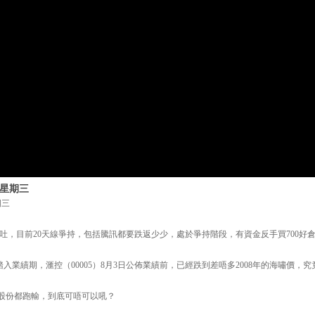
 星期三
期三
吐，目前20天線爭持，包括騰訊都要跌返少少，處於爭持階段，有資金反手買700好
業績期，滙控（00005）8月3日公佈業績前，已經跌到差唔多2008年的海嘯價，究竟M
股份都跑輸，到底可唔可以吼？