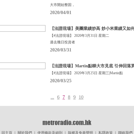
大市開始整固，
2020/04/01
【法證現場】美團業績炒高 炒小米業績又如
【#法證現場】 2020年3月31日 星期二
過去幾日投資者
2020/03/31
【法證現場】Martin點睇大市見底 引伸回落買咩
【#法證現場】 2020年3月25日 星期三|Martin點
2020/03/25
...
6
7
8
9
10
回主頁
｜
關於我們
｜
使用條款及細則
｜
版權及免責聲明
｜
私隱政策
｜
聯絡我們