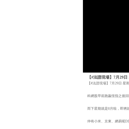
【#法證現場】7月29日
【#法證現場】7月29日 星
科網股早前跑贏恆指之後回
而下星期就是8月啦，即將踏入
仲有小米、京東、網易呢D