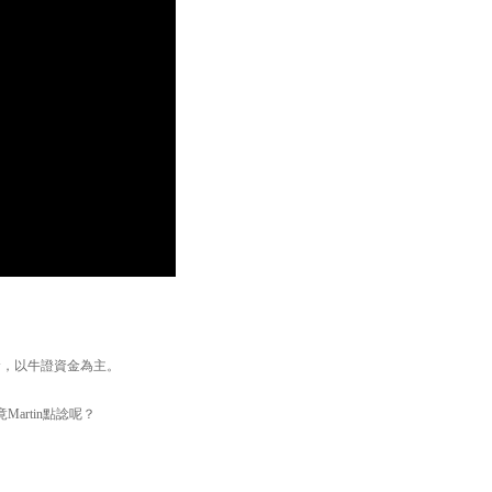
倉，以牛證資金為主。
artin點諗呢？