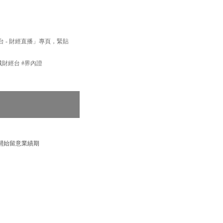
經台 - 財經直播」專頁，緊貼
新城財經台 #界內證
開始留意業績期