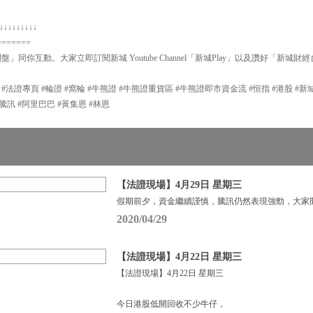
↓↓↓↓↓↓↓↓↓
=======
問盤」同你互動。大家立即訂閱新城 Youtube Channel「新城Play」以及讚好「新城財
P #法證專頁 #輪證 #窩輪 #牛熊證 #牛熊證重貨區 #牛熊證即市資金流 #恒指 #港股 #
#輪證 #騰訊 #阿里巴巴 #黃集恩 #林恩
【法證現場】4月29日 星期三
假期前夕，資金繼續謹慎，騰訊仍然表現強勁，大家
2020/04/29
【法證現場】4月22日 星期三
【法證現場】4月22日 星期三
今日港股低開回收不少牛仔，