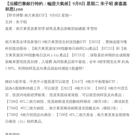
【法國巴黎銀行特約：輪證大氣候】9月8日 星期二 朱子昭 麥嘉嘉
林恩Lynn
【即市搏擊-南方東英ETF】 9月8日 星期一
主持：朱子昭
嘉賓：南方東英資產管理 銷售及產品策略部副總裁 李雪恒
南方東英全球首家發行 #南方東英恆生科技指數ETF 【3033】，實物追蹤30隻
科技龍頭股份；【南方東英滬深300指數每日槓桿(2x)產品】【07233】和【南
方東英滬深300指數每日反向 (-1x) 產品】【07333】，採取基於掉期的合成模擬
策略來實現投資目標，入場費 為同類產品當中最低，全年 #經常開支比率 約為
1.99%。利用槓桿及反向產品就如何捕捉A股趨勢?
睇好A股市場，中意中小盤股還可以留意 【3147】 #南方中創業板ETF；
認為A股能夠持續上升，可以留意 【2822】 #南方A50；【3005】#南方中證五
百，投資內地新經濟板塊； 投資美股或者港股，可以留意槓桿及反向產品：
【7266】#FL二南方納指，投資納斯達克指數槓桿兩倍（睇升2倍）；睇淡留意
【7568】 #FI二南方納指 ， 南方東英兩倍納斯達克指數反向（睇跌2倍）；
【7500】 #南方恒指反向兩倍；【7299】#FL二南方黃金，南方東英黃金期貨每
日兩倍（2x）槓桿產品。
重要聲明