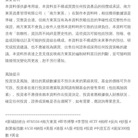
本資料僅供參考用途。本資料並不構成買賣任何投資產品的招攬或承諾。南方
東英資產管理有限公司（「南方東英」）在製作本資料時，相信獲得數據源是
準確，完整及合適。但南方東英沒有為本資料所載信息的準確性或完整性作出
保證。南方東英不會負上收件人使用本資料時所引致的法律負任。本資料可能
含有「前瞻性」資訊而不純綷是歷史性的。這些資訊可能包括預測、預報、收
益或回報估計及可能的投資組合構成。本資料並不構成對未來事件的預估、研
究或投資建議、也不應被視為購買、出售任何證券或採用任何投資策略的建
議。本資料所表達之意見僅反映南方東英於編制材料當日的判斷，並可隨時因
隨後情況變化而更改，恕不另行通知。
風險提示
投資涉及風險。過往的業績數據並不預示未來的業績表現。基金的價格可升亦
可跌。投資者在進行投資前應索取及閱讀有關基金的發售章程（包括風險因
素）。投資者不應僅依賴本資料作出投資決定。投資者應根據個人財務狀況，
確定任何投資，證券或策略是否合適閣下，如有需要，應諮詢專業意見。
===================================
#新城財經台 #FM104 #南方東英 #即市搏擊 #李雪恒 #ETF #槓桿 #反向 #炒股 #
創業板指數 #A50 #納指 #美股 #港股 #A股 #恆指 #投資 #中證五百 #滬深300指
數 #黃金