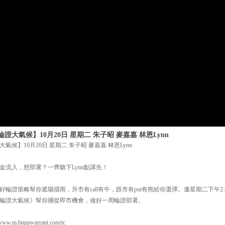
大氣候】10月20日 星期二 朱子昭 麥嘉嘉 林恩Lynn
候】10月20日 星期二 朱子昭 麥嘉嘉 林恩Lynn
金流入，想部署？一齊聽下Lynn點講先！
輪證策略幫你遮陽擋雨，升市有call有牛，跌市有put有熊給你選擇。逢星期二下午2:38
輪證大氣候》幫你捕捉即市機會，做好一周輪證部署。
m.bnppwarrant.com/tc