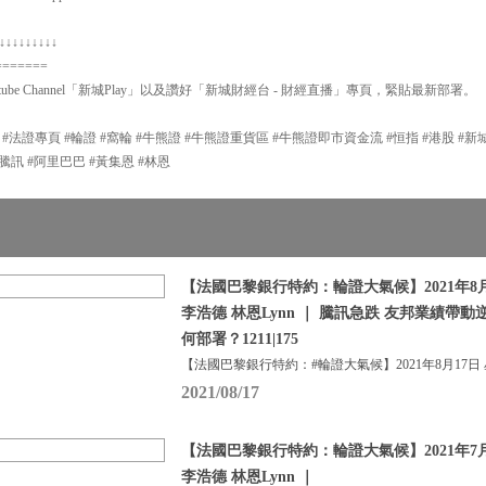
↓↓↓↓↓↓↓↓↓
=======
ube Channel「新城Play」以及讚好「新城財經台 - 財經直播」專頁，緊貼最新部署。
P #法證專頁 #輪證 #窩輪 #牛熊證 #牛熊證重貨區 #牛熊證即市資金流 #恒指 #港股 #
#輪證 #騰訊 #阿里巴巴 #黃集恩 #林恩
【法國巴黎銀行特約：輪證大氣候】2021年8月
李浩德 林恩Lynn ｜ 騰訊急跌 友邦業績帶動
何部署？1211|175
【法國巴黎銀行特約：#輪證大氣候】2021年8月17日
2021/08/17
【法國巴黎銀行特約：輪證大氣候】2021年7月
李浩德 林恩Lynn ｜