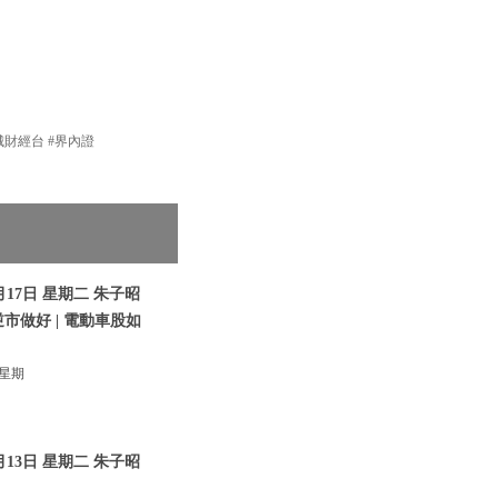
新城財經台 #界內證
17日 星期二 朱子昭
逆市做好 | 電動車股如
 星期
13日 星期二 朱子昭